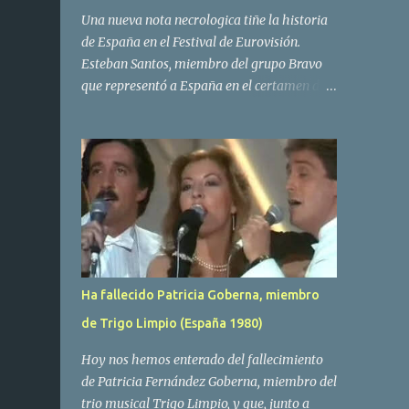
Una nueva nota necrologica tiñe la historia
de España en el Festival de Eurovisión.
Esteban Santos, miembro del grupo Bravo
que representó a España en el certamen del
año 1984 ha fallecido a los 69 años de edad.
Las causas del deceso no se conocen, siendo
su compañera y principal vocalista en la
formación musical, Amaya Saizar, la que ha
dado a conocer la noticia al publico a traves
de las redes sociales. Nacido en Tolosa en
1951, durante su epoca universitaria en la
carrera de empresariales conoció al
estudiante de medicina Luis Villar,
Ha fallecido Patricia Goberna, miembro
comenzando a actuar juntos,Santos a la
de Trigo Limpio (España 1980)
guitarra y Villar al piano, sin atreverse a dar
el salto al mercado profesional. Sin embargo
Hoy nos hemos enterado del fallecimiento
esto cambió gracias a la propia Amaia
de Patricia Fernández Goberna, miembro del
Saizar, que tras su abandono de Trigo
trio musical Trigo Limpio, y que, junto a