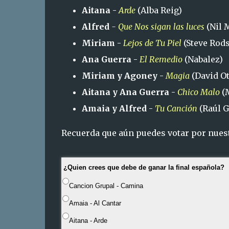
Aitana
-
Arde
(Alba Reig)
Alfred
-
Que Nos sigan las luces
(Nil 
Miriam
-
Lejos de Tu Piel
(Steve Rod
Ana Guerra
-
El Remedio
(Nabalez)
Miriam y Agoney
-
Magia
(David Ot
Aitana y Ana Guerra
-
Chico Malo
(M
Amaia y Alfred
-
Tu Canción
(Raúl 
Recuerda que aún puedes votar por nuest
¿Quien crees que debe de ganar la final española?
Cancion Grupal - Camina
Amaia - Al Cantar
Aitana - Arde