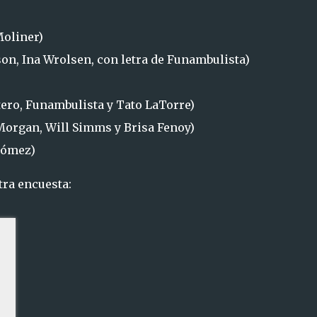
Moliner)
son, Ina Wrolsen, con letra de Funambulista)
ero, Funambulista y Tato LaTorre)
organ, Will Simms y Brisa Fenoy)
Gómez)
ra encuesta: