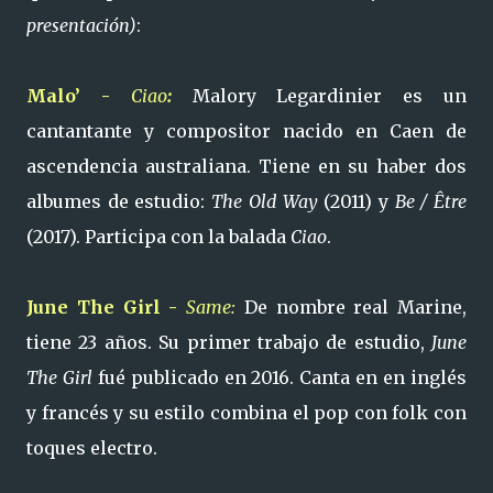
presentación)
:
Malo’ -
Ciao
:
Malory Legardinier es un
cantantante y compositor nacido en Caen de
ascendencia australiana. Tiene en su haber dos
albumes de estudio:
The Old Way
(2011) y
Be / Être
(2017). Participa con la balada
Ciao
.
June The Girl -
Same:
De nombre real Marine,
tiene 23 años. Su primer trabajo de estudio,
June
The Girl
fué publicado en 2016. Canta en en inglés
y francés y su estilo combina el pop con folk con
toques electro.