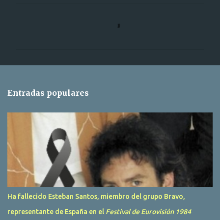
C
o
m
e
n
t
Entradas populares
a
r
i
o
s
Ha fallecido Esteban Santos, miembro del grupo Bravo,
representante de España en el
Festival de Eurovisión 1984