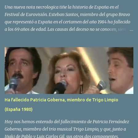
Una nueva nota necrologica tiñe la historia de España en el
Festival de Eurovisión. Esteban Santos, miembro del grupo Bravo
que representó a España en el certamen del año 1984 ha fallecido
a los 69 años de edad. Las causas del deceso no se conocen, siendo
su compañera y principal vocalista en la formación musical,
Amaya Saizar, la que ha dado a conocer la noticia al publico a
traves de las redes sociales. Nacido en Tolosa en 1951, durante su
epoca universitaria en la carrera de empresariales conoció al
estudiante de medicina Luis Villar, comenzando a actuar
juntos,Santos a la guitarra y Villar al piano, sin atreverse a dar el
salto al mercado profesional. Sin embargo esto cambió gracias a la
propia Amaia Saizar, que tras su abandono de Trigo Limpio,
recibió por parte de la discografica Hispavox el encargo de crear
Ha fallecido Patricia Goberna, miembro de Trigo Limpio
un nuevo grupo, reclutando al duo de amigos y a la ex modelo
(España 1980)
Yolanda Hoyos. Con los cuatro surgió en el año 1982 el grupo
Bravo. Sin embargo no sería hasta dos años despues, ...
Hoy nos hemos enterado del fallecimiento de Patricia Fernández
Goberna, miembro del trio musical Trigo Limpio, y que, junto a
Iñaki de Pablo y Luis Carlos Gil, sus otros dos componentes,