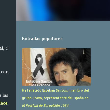
Entradas populares
al,
O
 con
Ha fallecido Esteban Santos, miembro del
a las
grupo Bravo, representante de España en
lace
,
el
Festival de Eurovisión 1984