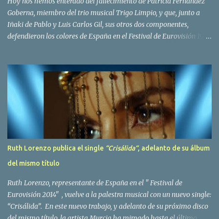
Hoy nos hemos enterado del fallecimiento de Patricia Fernández
Goberna, miembro del trio musical Trigo Limpio, y que, junto a
Iñaki de Pablo y Luis Carlos Gil, sus otros dos componentes,
defendieron los colores de España en el Festival de Eurovisión 1980
con el tema Quedate esta noche . El deceso se ha producido hace
dos dias, como resultado de la enfermedad que la cantante llevaba
padeciendo desde hace tiempo. Patricia Fernández Goberna,
nacida en 1957, entró a formar parte de la formación musical
antes mencionada en el año 1979 sustituyendo a Amaya Saizar. Es
el año 1980 cuando son elegidos para representar a España en
Dublín donde, con su tema Quedate esta noche, obtienen el puesto
12 de 19 países. Tras esta participación graban en Estados Unidos
el disco Entrañablemente , abriendole las puertas del éxito en
Ruth Lorenzo publica el single
“Crisálida“
, adelanto de su álbum
America Latina, en especial en Mexico, en donde pasan largas
del mismo título
temporadas. En Trigo Limpio permanecerá hasta el año 1988,
fecha en la que se retira para co...
Ruth Lorenzo, representante de España en el " Festival de
Eurovisión 2014" , vuelve a la palestra musical con un nuevo single:
“Crisálida”. En este nuevo trabajo, y adelanto de su próximo disco
del mismo título, la artista Murcia ha mimado hasta el último