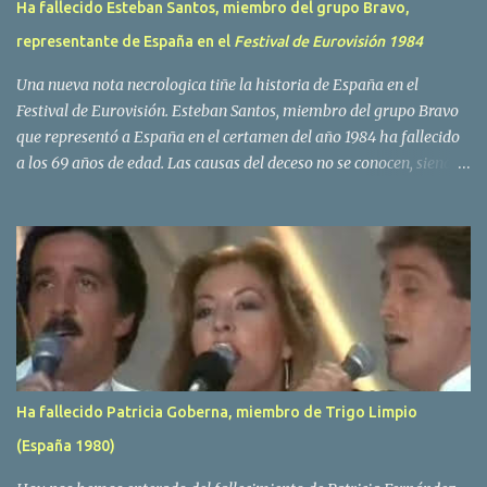
Ha fallecido Esteban Santos, miembro del grupo Bravo,
representante de España en el
Festival de Eurovisión 1984
Una nueva nota necrologica tiñe la historia de España en el
Festival de Eurovisión. Esteban Santos, miembro del grupo Bravo
que representó a España en el certamen del año 1984 ha fallecido
a los 69 años de edad. Las causas del deceso no se conocen, siendo
su compañera y principal vocalista en la formación musical,
Amaya Saizar, la que ha dado a conocer la noticia al publico a
traves de las redes sociales. Nacido en Tolosa en 1951, durante su
epoca universitaria en la carrera de empresariales conoció al
estudiante de medicina Luis Villar, comenzando a actuar
juntos,Santos a la guitarra y Villar al piano, sin atreverse a dar el
salto al mercado profesional. Sin embargo esto cambió gracias a la
propia Amaia Saizar, que tras su abandono de Trigo Limpio,
recibió por parte de la discografica Hispavox el encargo de crear
Ha fallecido Patricia Goberna, miembro de Trigo Limpio
un nuevo grupo, reclutando al duo de amigos y a la ex modelo
(España 1980)
Yolanda Hoyos. Con los cuatro surgió en el año 1982 el grupo
Bravo. Sin embargo no sería hasta dos años despues, ...