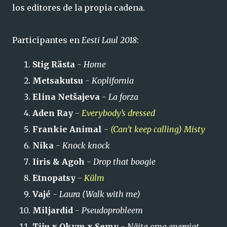
los editores de la propia cadena.
Participantes en
Eesti Laul 2018
:
Stig Rästa
- Home
Metsakutsu
- Koplifornia
Elina Netšajeva
- La forza
Aden Ray
-
Everybody’s dressed
Frankie Animal
-
(Can’t keep calling) Misty
Nika
- Knock knock
Iiris & Agoh
- Drop that boogie
Etnopatsy
-
Külm
Vajé
- Laura (Walk with me)
Miljardid
- Pseudoprobleem
Tiiu x Okym x Semy
- Näita oma energiat