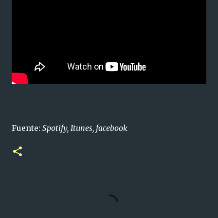
Fuente:
Spotify, Itunes, facebook
C
o