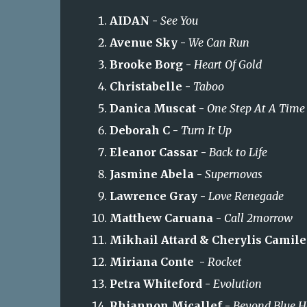
AIDAN -
See You
Avenue Sky -
We Can Run
Brooke Borg -
Heart Of Gold
Christabelle -
Taboo
Danica Muscat -
One Step At A Tim
Deborah C -
Turn It Up
Eleanor Cassar -
Back to Life
Jasmine Abela -
Supernovas
Lawrence Gray -
Love Renegade
Matthew Caruana -
Call 2morrow
Mikhail Attard & Cherylis Camile
Miriana Conte -
Rocket
Petra Whiteford -
Evolution
Rhiannon Micallef -
Beyond Blue H