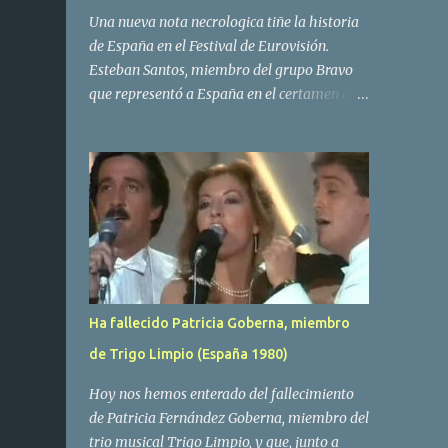
Una nueva nota necrologica tiñe la historia
de España en el Festival de Eurovisión.
Esteban Santos, miembro del grupo Bravo
que representó a España en el certamen del
año 1984 ha fallecido a los 69 años de edad.
Las causas del deceso no se conocen, siendo
su compañera y principal vocalista en la
formación musical, Amaya Saizar, la que ha
dado a conocer la noticia al publico a traves
de las redes sociales. Nacido en Tolosa en
1951, durante su epoca universitaria en la
carrera de empresariales conoció al
estudiante de medicina Luis Villar,
Ha fallecido Patricia Goberna, miembro
comenzando a actuar juntos,Santos a la
de Trigo Limpio (España 1980)
guitarra y Villar al piano, sin atreverse a dar
el salto al mercado profesional. Sin embargo
Hoy nos hemos enterado del fallecimiento
esto cambió gracias a la propia Amaia
de Patricia Fernández Goberna, miembro del
Saizar, que tras su abandono de Trigo
trio musical Trigo Limpio, y que, junto a