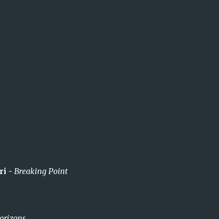
e
ri -
Breaking Point
orizons