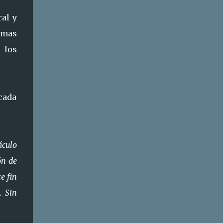
al y
emas
 los
 cada
áculo
ón de
e fin
. Sin