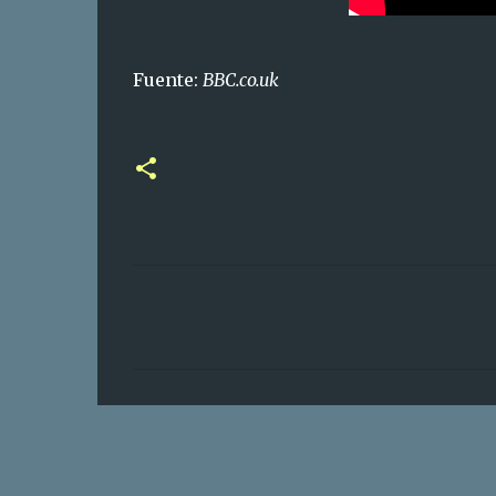
Fuente:
BBC.co.uk
C
o
m
e
n
t
a