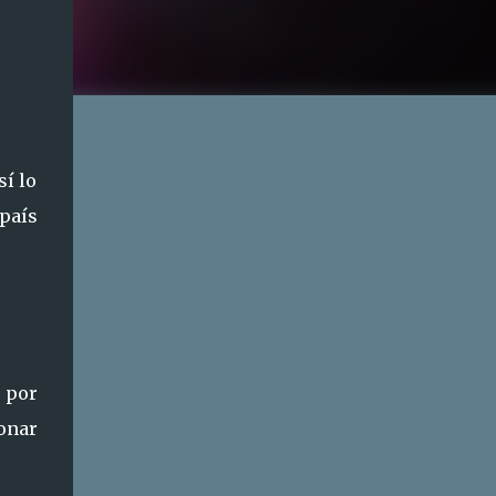
sí lo
 país
 por
onar