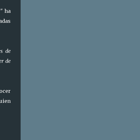
!"
ha
adas
es de
er de
nocer
uien