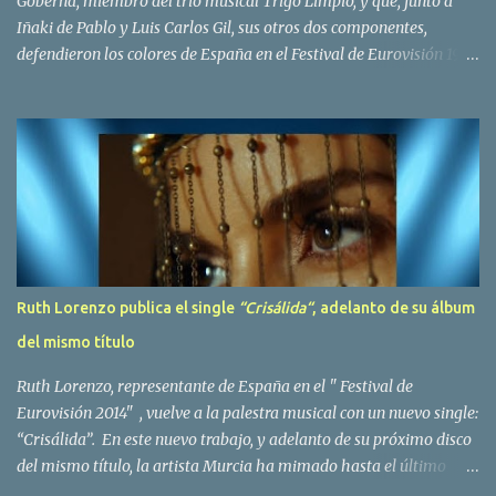
Goberna, miembro del trio musical Trigo Limpio, y que, junto a
Iñaki de Pablo y Luis Carlos Gil, sus otros dos componentes,
defendieron los colores de España en el Festival de Eurovisión 1980
con el tema Quedate esta noche . El deceso se ha producido hace
dos dias, como resultado de la enfermedad que la cantante llevaba
padeciendo desde hace tiempo. Patricia Fernández Goberna,
nacida en 1957, entró a formar parte de la formación musical
antes mencionada en el año 1979 sustituyendo a Amaya Saizar. Es
el año 1980 cuando son elegidos para representar a España en
Dublín donde, con su tema Quedate esta noche, obtienen el puesto
12 de 19 países. Tras esta participación graban en Estados Unidos
el disco Entrañablemente , abriendole las puertas del éxito en
Ruth Lorenzo publica el single
“Crisálida“
, adelanto de su álbum
America Latina, en especial en Mexico, en donde pasan largas
del mismo título
temporadas. En Trigo Limpio permanecerá hasta el año 1988,
fecha en la que se retira para co...
Ruth Lorenzo, representante de España en el " Festival de
Eurovisión 2014" , vuelve a la palestra musical con un nuevo single:
“Crisálida”. En este nuevo trabajo, y adelanto de su próximo disco
del mismo título, la artista Murcia ha mimado hasta el último
detalle, desde el orden de las canciones hasta las fotos con las que