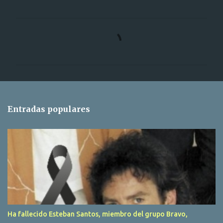
C
o
m
e
n
t
Entradas populares
a
r
i
o
s
Ha fallecido Esteban Santos, miembro del grupo Bravo,