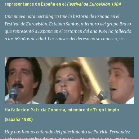
representante de España en el
Festival de Eurovisión 1984
Una nueva nota necrologica tiñe la historia de España en el
Festival de Eurovisión. Esteban Santos, miembro del grupo Bravo
que representó a España en el certamen del año 1984 ha fallecido
a los 69 años de edad. Las causas del deceso no se conocen, siendo
su compañera y principal vocalista en la formación musical,
Amaya Saizar, la que ha dado a conocer la noticia al publico a
traves de las redes sociales. Nacido en Tolosa en 1951, durante su
epoca universitaria en la carrera de empresariales conoció al
estudiante de medicina Luis Villar, comenzando a actuar
juntos,Santos a la guitarra y Villar al piano, sin atreverse a dar el
salto al mercado profesional. Sin embargo esto cambió gracias a la
propia Amaia Saizar, que tras su abandono de Trigo Limpio,
recibió por parte de la discografica Hispavox el encargo de crear
Ha fallecido Patricia Goberna, miembro de Trigo Limpio
un nuevo grupo, reclutando al duo de amigos y a la ex modelo
(España 1980)
Yolanda Hoyos. Con los cuatro surgió en el año 1982 el grupo
Bravo. Sin embargo no sería hasta dos años despues, ...
Hoy nos hemos enterado del fallecimiento de Patricia Fernández