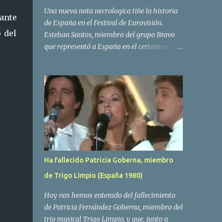
Una nueva nota necrologica tiñe la historia
ante
de España en el Festival de Eurovisión.
 del
Esteban Santos, miembro del grupo Bravo
que representó a España en el certamen del
año 1984 ha fallecido a los 69 años de edad.
Las causas del deceso no se conocen, siendo
su compañera y principal vocalista en la
formación musical, Amaya Saizar, la que ha
dado a conocer la noticia al publico a traves
de las redes sociales. Nacido en Tolosa en
1951, durante su epoca universitaria en la
carrera de empresariales conoció al
estudiante de medicina Luis Villar,
Ha fallecido Patricia Goberna, miembro
comenzando a actuar juntos,Santos a la
de Trigo Limpio (España 1980)
guitarra y Villar al piano, sin atreverse a dar
el salto al mercado profesional. Sin embargo
Hoy nos hemos enterado del fallecimiento
esto cambió gracias a la propia Amaia
de Patricia Fernández Goberna, miembro del
Saizar, que tras su abandono de Trigo
trio musical Trigo Limpio, y que, junto a