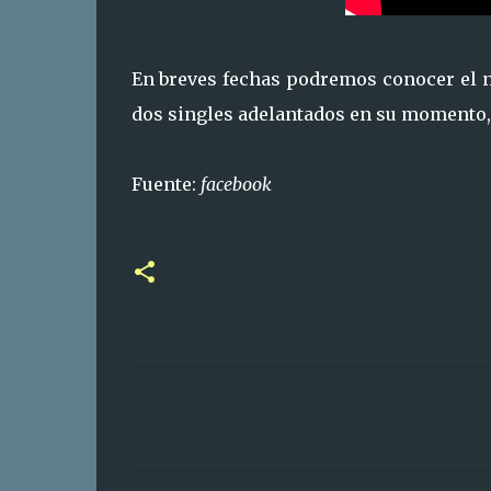
En breves fechas podremos conocer el 
dos singles adelantados en su momento
Fuente:
facebook
C
o
m