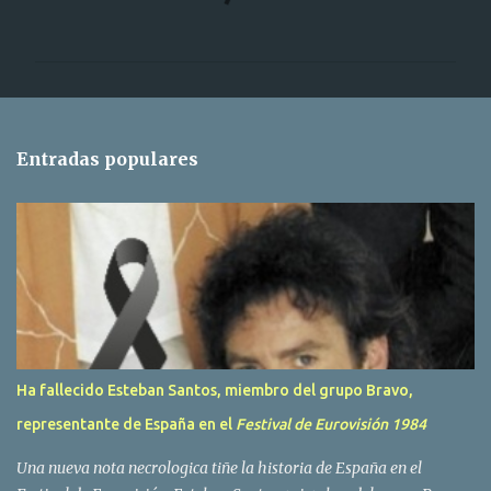
o
m
e
n
t
Entradas populares
a
r
i
o
s
Ha fallecido Esteban Santos, miembro del grupo Bravo,
representante de España en el
Festival de Eurovisión 1984
Una nueva nota necrologica tiñe la historia de España en el