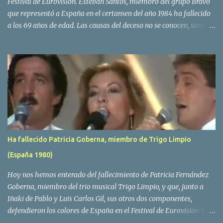
Festival de Eurovisión. Esteban Santos, miembro del grupo Bravo
que representó a España en el certamen del año 1984 ha fallecido
a los 69 años de edad. Las causas del deceso no se conocen, siendo
su compañera y principal vocalista en la formación musical,
Amaya Saizar, la que ha dado a conocer la noticia al publico a
traves de las redes sociales. Nacido en Tolosa en 1951, durante su
epoca universitaria en la carrera de empresariales conoció al
estudiante de medicina Luis Villar, comenzando a actuar
juntos,Santos a la guitarra y Villar al piano, sin atreverse a dar el
salto al mercado profesional. Sin embargo esto cambió gracias a la
propia Amaia Saizar, que tras su abandono de Trigo Limpio,
recibió por parte de la discografica Hispavox el encargo de crear
Ha fallecido Patricia Goberna, miembro de Trigo Limpio
un nuevo grupo, reclutando al duo de amigos y a la ex modelo
(España 1980)
Yolanda Hoyos. Con los cuatro surgió en el año 1982 el grupo
Bravo. Sin embargo no sería hasta dos años despues, ...
Hoy nos hemos enterado del fallecimiento de Patricia Fernández
Goberna, miembro del trio musical Trigo Limpio, y que, junto a
Iñaki de Pablo y Luis Carlos Gil, sus otros dos componentes,
defendieron los colores de España en el Festival de Eurovisión 1980
con el tema Quedate esta noche . El deceso se ha producido hace