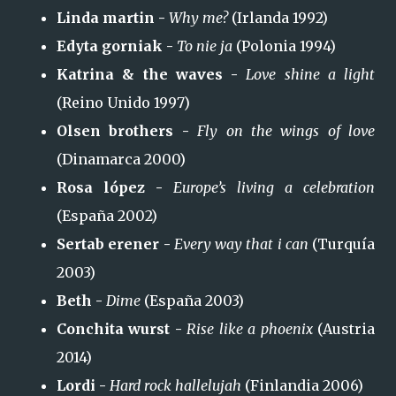
Linda martin -
Why me?
(Irlanda 1992)
Edyta gorniak -
To nie ja
(Polonia 1994)
Katrina & the waves -
Love shine a light
(Reino Unido 1997)
Olsen brothers -
Fly on the wings of love
(Dinamarca 2000)
Rosa lópez -
Europe’s living a celebration
(España 2002)
Sertab erener -
Every way that i can
(Turquía
2003)
Beth -
Dime
(España 2003)
Conchita wurst -
Rise like a phoenix
(Austria
2014)
Lordi -
Hard rock hallelujah
(Finlandia 2006)