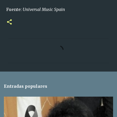
Fuente:
Universal Music Spain
C
o
m
e
n
t
Entradas populares
a
r
i
o