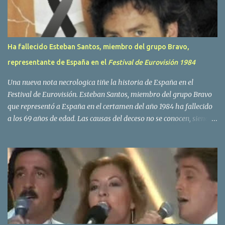
s
Ha fallecido Esteban Santos, miembro del grupo Bravo,
representante de España en el
Festival de Eurovisión 1984
Una nueva nota necrologica tiñe la historia de España en el
Festival de Eurovisión. Esteban Santos, miembro del grupo Bravo
que representó a España en el certamen del año 1984 ha fallecido
a los 69 años de edad. Las causas del deceso no se conocen, siendo
su compañera y principal vocalista en la formación musical,
Amaya Saizar, la que ha dado a conocer la noticia al publico a
traves de las redes sociales. Nacido en Tolosa en 1951, durante su
epoca universitaria en la carrera de empresariales conoció al
estudiante de medicina Luis Villar, comenzando a actuar
juntos,Santos a la guitarra y Villar al piano, sin atreverse a dar el
salto al mercado profesional. Sin embargo esto cambió gracias a la
propia Amaia Saizar, que tras su abandono de Trigo Limpio,