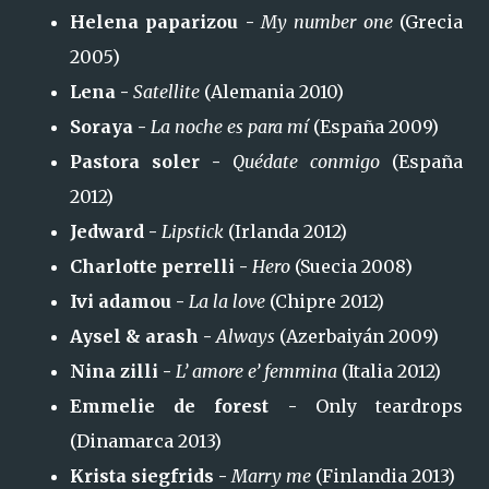
Helena paparizou -
My number one
(Grecia
2005)
Lena -
Satellite
(Alemania 2010)
Soraya -
La noche es para mí
(España 2009)
Pastora soler -
Quédate conmigo
(España
2012)
Jedward -
Lipstick
(Irlanda 2012)
Charlotte perrelli -
Hero
(Suecia 2008)
Ivi adamou -
La la love
(Chipre 2012)
Aysel & arash -
Always
(Azerbaiyán 2009)
Nina zilli -
L’ amore e’ femmina
(Italia 2012)
Emmelie de forest -
Only teardrops
(Dinamarca 2013)
Krista siegfrids -
Marry me
(Finlandia 2013)