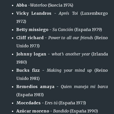
Abba
-
Waterloo
(Suecia 1974)
Vicky Leandros
-
Aprés Toi
(Luxemburgo
1972)
Betty missiego
-
Su Canción
(España 1979)
Cliff richard -
Power to all our friends
(Reino
Unido 1973)
Johnny logan -
what’s another year
(Irlanda
1980)
Bucks fizz -
Making your mind up
(Reino
Unido 1981)
Remedios amaya -
Quien maneja mi barca
(España 1983)
Mocedades -
Eres tú
(España 1973)
Azúcar moreno -
Bandido
(España 1990)