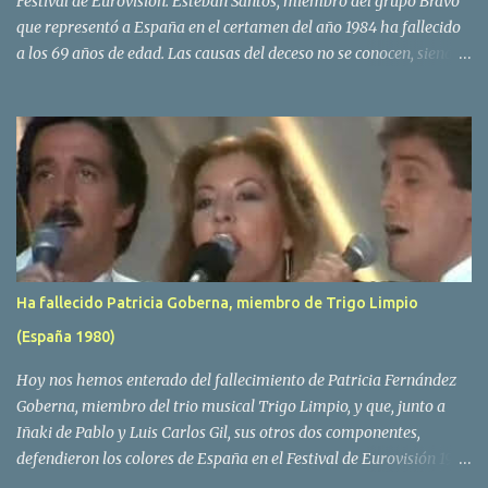
Festival de Eurovisión. Esteban Santos, miembro del grupo Bravo
que representó a España en el certamen del año 1984 ha fallecido
a los 69 años de edad. Las causas del deceso no se conocen, siendo
su compañera y principal vocalista en la formación musical,
Amaya Saizar, la que ha dado a conocer la noticia al publico a
traves de las redes sociales. Nacido en Tolosa en 1951, durante su
epoca universitaria en la carrera de empresariales conoció al
estudiante de medicina Luis Villar, comenzando a actuar
juntos,Santos a la guitarra y Villar al piano, sin atreverse a dar el
salto al mercado profesional. Sin embargo esto cambió gracias a la
propia Amaia Saizar, que tras su abandono de Trigo Limpio,
recibió por parte de la discografica Hispavox el encargo de crear
Ha fallecido Patricia Goberna, miembro de Trigo Limpio
un nuevo grupo, reclutando al duo de amigos y a la ex modelo
(España 1980)
Yolanda Hoyos. Con los cuatro surgió en el año 1982 el grupo
Bravo. Sin embargo no sería hasta dos años despues, ...
Hoy nos hemos enterado del fallecimiento de Patricia Fernández
Goberna, miembro del trio musical Trigo Limpio, y que, junto a
Iñaki de Pablo y Luis Carlos Gil, sus otros dos componentes,
defendieron los colores de España en el Festival de Eurovisión 1980
con el tema Quedate esta noche . El deceso se ha producido hace