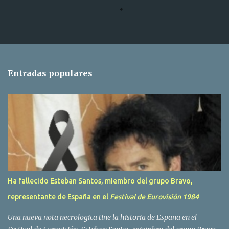
o
m
e
n
t
Entradas populares
a
r
i
o
s
Ha fallecido Esteban Santos, miembro del grupo Bravo,
representante de España en el
Festival de Eurovisión 1984
Una nueva nota necrologica tiñe la historia de España en el