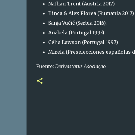
Nathan Trent (Austria 2017)
Ilinca & Alex Florea (Rumania 2017)
Sanja Vučič (Serbia 2016),
Anabela (Portugal 1993)
Célia Lawson (Portugal 1997)
Mirela (Preselecciones españolas de
Fuente:
Derivastatus Asociaçao
C
o
m