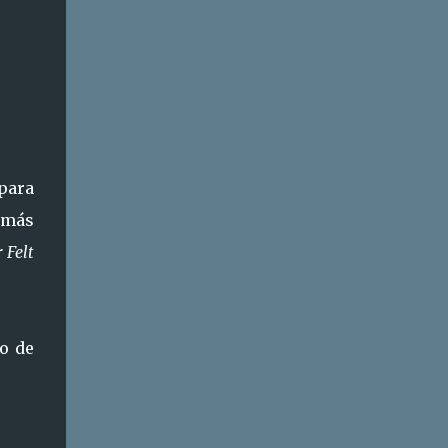
 para
 más
 Felt
so de