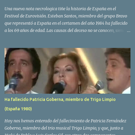
Una nueva nota necrologica tiñe la historia de España en el
Festival de Eurovisión. Esteban Santos, miembro del grupo Bravo
que representó a España en el certamen del año 1984 ha fallecido
a los 69 años de edad. Las causas del deceso no se conocen, siendo
su compañera y principal vocalista en la formación musical,
Amaya Saizar, la que ha dado a conocer la noticia al publico a
traves de las redes sociales. Nacido en Tolosa en 1951, durante su
epoca universitaria en la carrera de empresariales conoció al
estudiante de medicina Luis Villar, comenzando a actuar
juntos,Santos a la guitarra y Villar al piano, sin atreverse a dar el
salto al mercado profesional. Sin embargo esto cambió gracias a la
propia Amaia Saizar, que tras su abandono de Trigo Limpio,
recibió por parte de la discografica Hispavox el encargo de crear
Ha fallecido Patricia Goberna, miembro de Trigo Limpio
un nuevo grupo, reclutando al duo de amigos y a la ex modelo
(España 1980)
Yolanda Hoyos. Con los cuatro surgió en el año 1982 el grupo
Bravo. Sin embargo no sería hasta dos años despues, ...
Hoy nos hemos enterado del fallecimiento de Patricia Fernández
Goberna, miembro del trio musical Trigo Limpio, y que, junto a