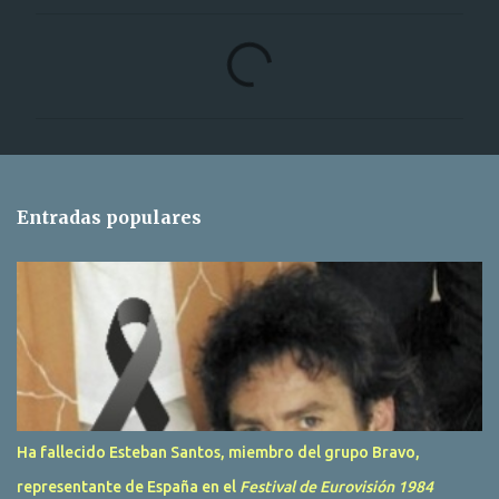
C
o
m
e
n
t
Entradas populares
a
r
i
o
s
Ha fallecido Esteban Santos, miembro del grupo Bravo,
representante de España en el
Festival de Eurovisión 1984