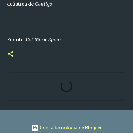
acústica de
Contigo
.
Fuente:
Cat Music Spain
C
o
m
e
n
t
Con la tecnología de Blogger
a