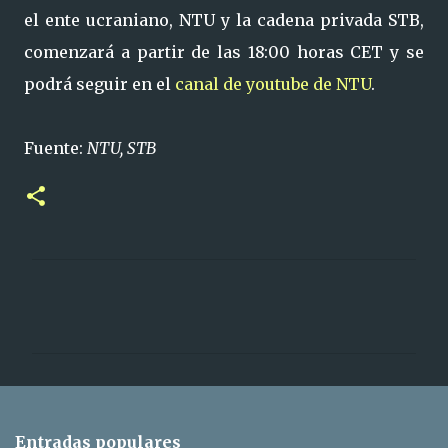
el ente ucraniano, NTU y la cadena privada STB,
comenzará a partir de las 18:00 horas CET y se
podrá seguir en el
canal de youtube de NTU
.
Fuente:
NTU, STB
C
o
m
e
n
t
Entradas populares