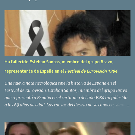
a
r
i
o
s
Ha fallecido Esteban Santos, miembro del grupo Bravo,
representante de España en el
Festival de Eurovisión 1984
Una nueva nota necrologica tiñe la historia de España en el
Festival de Eurovisión. Esteban Santos, miembro del grupo Bravo
que representó a España en el certamen del año 1984 ha fallecido
a los 69 años de edad. Las causas del deceso no se conocen, siendo
su compañera y principal vocalista en la formación musical,
Amaya Saizar, la que ha dado a conocer la noticia al publico a
traves de las redes sociales. Nacido en Tolosa en 1951, durante su
epoca universitaria en la carrera de empresariales conoció al