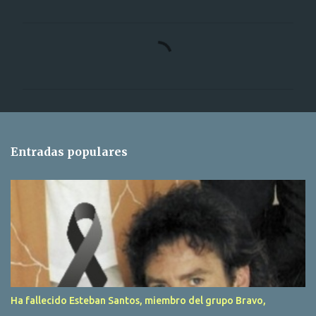
C
o
m
e
n
t
Entradas populares
a
r
i
o
s
Ha fallecido Esteban Santos, miembro del grupo Bravo,