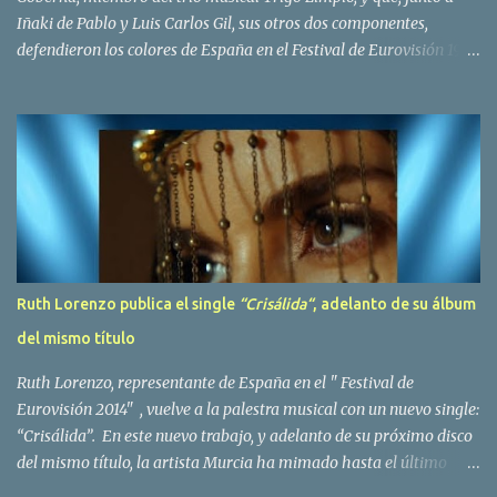
Iñaki de Pablo y Luis Carlos Gil, sus otros dos componentes,
defendieron los colores de España en el Festival de Eurovisión 1980
con el tema Quedate esta noche . El deceso se ha producido hace
dos dias, como resultado de la enfermedad que la cantante llevaba
padeciendo desde hace tiempo. Patricia Fernández Goberna,
nacida en 1957, entró a formar parte de la formación musical
antes mencionada en el año 1979 sustituyendo a Amaya Saizar. Es
el año 1980 cuando son elegidos para representar a España en
Dublín donde, con su tema Quedate esta noche, obtienen el puesto
12 de 19 países. Tras esta participación graban en Estados Unidos
el disco Entrañablemente , abriendole las puertas del éxito en
Ruth Lorenzo publica el single
“Crisálida“
, adelanto de su álbum
America Latina, en especial en Mexico, en donde pasan largas
del mismo título
temporadas. En Trigo Limpio permanecerá hasta el año 1988,
fecha en la que se retira para co...
Ruth Lorenzo, representante de España en el " Festival de
Eurovisión 2014" , vuelve a la palestra musical con un nuevo single:
“Crisálida”. En este nuevo trabajo, y adelanto de su próximo disco
del mismo título, la artista Murcia ha mimado hasta el último
detalle, desde el orden de las canciones hasta las fotos con las que