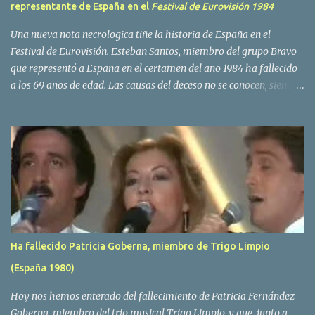
representante de España en el
Festival de Eurovisión 1984
Una nueva nota necrologica tiñe la historia de España en el
Festival de Eurovisión. Esteban Santos, miembro del grupo Bravo
que representó a España en el certamen del año 1984 ha fallecido
a los 69 años de edad. Las causas del deceso no se conocen, siendo
su compañera y principal vocalista en la formación musical,
Amaya Saizar, la que ha dado a conocer la noticia al publico a
traves de las redes sociales. Nacido en Tolosa en 1951, durante su
epoca universitaria en la carrera de empresariales conoció al
estudiante de medicina Luis Villar, comenzando a actuar
juntos,Santos a la guitarra y Villar al piano, sin atreverse a dar el
salto al mercado profesional. Sin embargo esto cambió gracias a la
propia Amaia Saizar, que tras su abandono de Trigo Limpio,
recibió por parte de la discografica Hispavox el encargo de crear
Ha fallecido Patricia Goberna, miembro de Trigo Limpio
un nuevo grupo, reclutando al duo de amigos y a la ex modelo
(España 1980)
Yolanda Hoyos. Con los cuatro surgió en el año 1982 el grupo
Bravo. Sin embargo no sería hasta dos años despues, ...
Hoy nos hemos enterado del fallecimiento de Patricia Fernández
Goberna, miembro del trio musical Trigo Limpio, y que, junto a