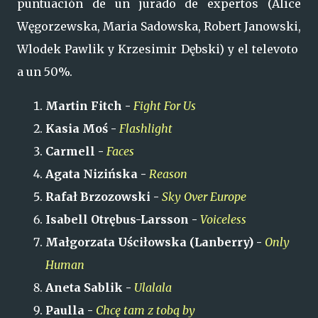
puntuación de un jurado de expertos (Alice
Węgorzewska, Maria Sadowska, Robert Janowski,
Wlodek Pawlik y Krzesimir Dębski) y el televoto
a un 50%.
Martin Fitch -
Fight For Us
Kasia Moś -
Flashlight
Carmell -
Faces
Agata Nizińska -
Reason
Rafał Brzozowski -
Sky Over Europe
Isabell Otrębus-Larsson -
Voiceless
Małgorzata Uściłowska (Lanberry) -
Only
Human
Aneta Sablik -
Ulalala
Paulla -
Chcę tam z tobą by