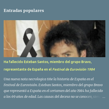
n
t
Entradas populares
a
r
i
o
s
Ha fallecido Esteban Santos, miembro del grupo Bravo,
representante de España en el
Festival de Eurovisión 1984
Una nueva nota necrologica tiñe la historia de España en el
Festival de Eurovisión. Esteban Santos, miembro del grupo Bravo
que representó a España en el certamen del año 1984 ha fallecido
a los 69 años de edad. Las causas del deceso no se conocen, siendo
su compañera y principal vocalista en la formación musical,
Amaya Saizar, la que ha dado a conocer la noticia al publico a