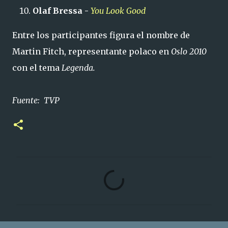
Olaf Bressa -
You Look Good
Entre los participantes figura el nombre de
Martin Fitch, representante polaco en
Oslo 2010
con el tema
Legenda.
Fuente: TVP
C
o
m
e