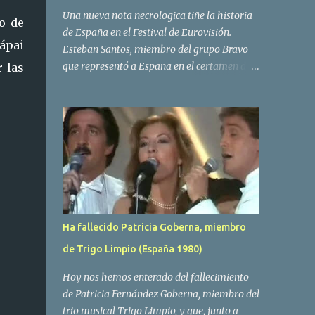
Una nueva nota necrologica tiñe la historia
o de
de España en el Festival de Eurovisión.
Pápai
Esteban Santos, miembro del grupo Bravo
que representó a España en el certamen del
r las
año 1984 ha fallecido a los 69 años de edad.
Las causas del deceso no se conocen, siendo
su compañera y principal vocalista en la
formación musical, Amaya Saizar, la que ha
dado a conocer la noticia al publico a traves
de las redes sociales. Nacido en Tolosa en
1951, durante su epoca universitaria en la
carrera de empresariales conoció al
estudiante de medicina Luis Villar,
Ha fallecido Patricia Goberna, miembro
comenzando a actuar juntos,Santos a la
de Trigo Limpio (España 1980)
guitarra y Villar al piano, sin atreverse a dar
el salto al mercado profesional. Sin embargo
Hoy nos hemos enterado del fallecimiento
esto cambió gracias a la propia Amaia
de Patricia Fernández Goberna, miembro del
Saizar, que tras su abandono de Trigo
trio musical Trigo Limpio, y que, junto a