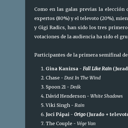
Como en las galas previas la elección 
expertos (80%) y el televoto (20%), mient
y Gigi Radics, han sido los tres primer
votaciones de la audiencia ha sido el gr
Participantes de la primera semifinal d
Gina Kanizsa -
Fall Like Rain
(Jurad
Chase
-
Dust In The Wind
Spoon 21
-
Deák
Dávid Henderson
-
White Shadows
Viki Singh
-
Rain
Joci Pápai -
Origo
(Jurado + televot
The Couple
-
Vége Van