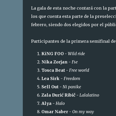
La gala de esta noche contará con la par
los que cuenta esta parte de la preselecci
febrero, siendo dos elegidos por el públi
Participantes de la primera semifinal d
KiNG FOO -
Wild ride
Nika Zorjan -
Fse
Tosca Beat -
Free world
Lea Sirk -
Freedom
Sell Out -
Ni panike
Zala Đurić Ribič -
Lalalatino
Alya -
Halo
Omar Naber -
On my way