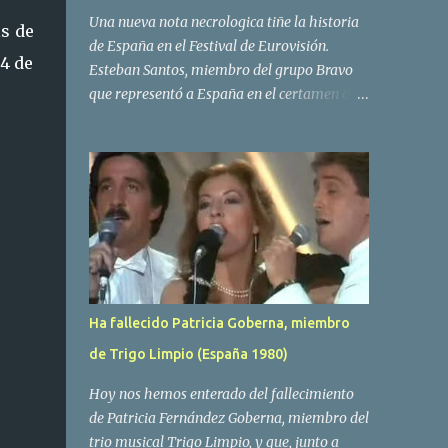
Una nueva nota necrologica tiñe la historia
is de
de España en el Festival de Eurovisión.
24 de
Esteban Santos, miembro del grupo Bravo
que representó a España en el certamen del
año 1984 ha fallecido a los 69 años de edad.
Las causas del deceso no se conocen, siendo
su compañera y principal vocalista en la
formación musical, Amaya Saizar, la que ha
dado a conocer la noticia al publico a traves
de las redes sociales. Nacido en Tolosa en
1951, durante su epoca universitaria en la
carrera de empresariales conoció al
estudiante de medicina Luis Villar,
Ha fallecido Patricia Goberna, miembro
comenzando a actuar juntos,Santos a la
de Trigo Limpio (España 1980)
guitarra y Villar al piano, sin atreverse a dar
el salto al mercado profesional. Sin embargo
Hoy nos hemos enterado del fallecimiento
esto cambió gracias a la propia Amaia
de Patricia Fernández Goberna, miembro del
Saizar, que tras su abandono de Trigo
trio musical Trigo Limpio, y que, junto a