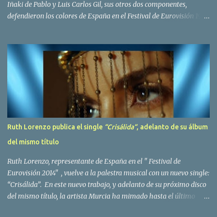
Iñaki de Pablo y Luis Carlos Gil, sus otros dos componentes,
defendieron los colores de España en el Festival de Eurovisión 1980
con el tema Quedate esta noche . El deceso se ha producido hace
dos dias, como resultado de la enfermedad que la cantante llevaba
padeciendo desde hace tiempo. Patricia Fernández Goberna,
nacida en 1957, entró a formar parte de la formación musical
antes mencionada en el año 1979 sustituyendo a Amaya Saizar. Es
el año 1980 cuando son elegidos para representar a España en
Dublín donde, con su tema Quedate esta noche, obtienen el puesto
12 de 19 países. Tras esta participación graban en Estados Unidos
el disco Entrañablemente , abriendole las puertas del éxito en
Ruth Lorenzo publica el single
“Crisálida“
, adelanto de su álbum
America Latina, en especial en Mexico, en donde pasan largas
del mismo título
temporadas. En Trigo Limpio permanecerá hasta el año 1988,
fecha en la que se retira para co...
Ruth Lorenzo, representante de España en el " Festival de
Eurovisión 2014" , vuelve a la palestra musical con un nuevo single:
“Crisálida”. En este nuevo trabajo, y adelanto de su próximo disco
del mismo título, la artista Murcia ha mimado hasta el último
detalle, desde el orden de las canciones hasta las fotos con las que