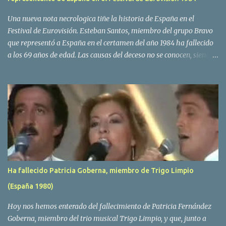
Una nueva nota necrologica tiñe la historia de España en el
Festival de Eurovisión. Esteban Santos, miembro del grupo Bravo
que representó a España en el certamen del año 1984 ha fallecido
a los 69 años de edad. Las causas del deceso no se conocen, siendo
su compañera y principal vocalista en la formación musical,
Amaya Saizar, la que ha dado a conocer la noticia al publico a
traves de las redes sociales. Nacido en Tolosa en 1951, durante su
epoca universitaria en la carrera de empresariales conoció al
estudiante de medicina Luis Villar, comenzando a actuar
juntos,Santos a la guitarra y Villar al piano, sin atreverse a dar el
salto al mercado profesional. Sin embargo esto cambió gracias a la
propia Amaia Saizar, que tras su abandono de Trigo Limpio,
recibió por parte de la discografica Hispavox el encargo de crear
Ha fallecido Patricia Goberna, miembro de Trigo Limpio
un nuevo grupo, reclutando al duo de amigos y a la ex modelo
(España 1980)
Yolanda Hoyos. Con los cuatro surgió en el año 1982 el grupo
Bravo. Sin embargo no sería hasta dos años despues, ...
Hoy nos hemos enterado del fallecimiento de Patricia Fernández
Goberna, miembro del trio musical Trigo Limpio, y que, junto a