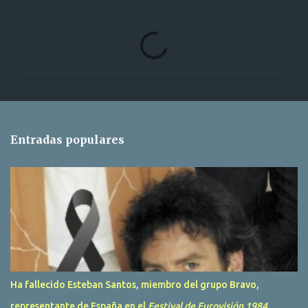
C
o
m
e
n
t
Entradas populares
a
r
i
o
s
Ha fallecido Esteban Santos, miembro del grupo Bravo,
representante de España en el
Festival de Eurovisión 1984