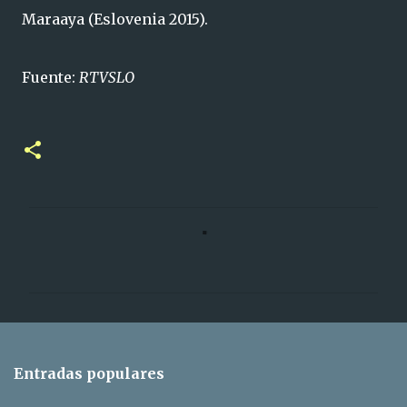
Maraaya (Eslovenia 2015).
Fuente:
RTVSLO
C
o
m
e
n
t
Entradas populares
a