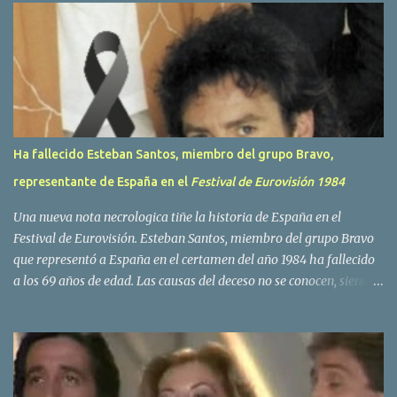
r
i
o
s
Ha fallecido Esteban Santos, miembro del grupo Bravo,
representante de España en el
Festival de Eurovisión 1984
Una nueva nota necrologica tiñe la historia de España en el
Festival de Eurovisión. Esteban Santos, miembro del grupo Bravo
que representó a España en el certamen del año 1984 ha fallecido
a los 69 años de edad. Las causas del deceso no se conocen, siendo
su compañera y principal vocalista en la formación musical,
Amaya Saizar, la que ha dado a conocer la noticia al publico a
traves de las redes sociales. Nacido en Tolosa en 1951, durante su
epoca universitaria en la carrera de empresariales conoció al
estudiante de medicina Luis Villar, comenzando a actuar