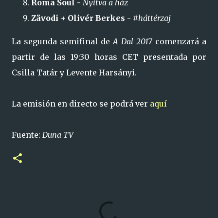
Roma Soul -
Nyitva a ház
Zävodi + Olivér Berkes -
#háttérzaj
La segunda semifinal de
A Dal 2017
comenzará a
partir de las 19:30 horas CET presentada por
Csilla Tatár y Levente Harsányi.
La emisión en directo se podrá ver
aquí
Fuente:
Duna TV
C