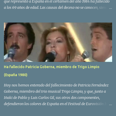
que representó a España en el certamen del año 1984 ha fallecido
a los 69 años de edad. Las causas del deceso no se conocen, siendo
su compañera y principal vocalista en la formación musical,
Amaya Saizar, la que ha dado a conocer la noticia al publico a
traves de las redes sociales. Nacido en Tolosa en 1951, durante su
epoca universitaria en la carrera de empresariales conoció al
estudiante de medicina Luis Villar, comenzando a actuar
juntos,Santos a la guitarra y Villar al piano, sin atreverse a dar el
salto al mercado profesional. Sin embargo esto cambió gracias a la
propia Amaia Saizar, que tras su abandono de Trigo Limpio,
recibió por parte de la discografica Hispavox el encargo de crear
Ha fallecido Patricia Goberna, miembro de Trigo Limpio
un nuevo grupo, reclutando al duo de amigos y a la ex modelo
(España 1980)
Yolanda Hoyos. Con los cuatro surgió en el año 1982 el grupo
Bravo. Sin embargo no sería hasta dos años despues, ...
Hoy nos hemos enterado del fallecimiento de Patricia Fernández
Goberna, miembro del trio musical Trigo Limpio, y que, junto a
Iñaki de Pablo y Luis Carlos Gil, sus otros dos componentes,
defendieron los colores de España en el Festival de Eurovisión 1980
con el tema Quedate esta noche . El deceso se ha producido hace