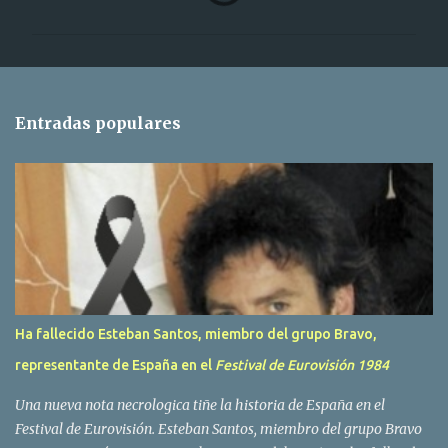
o
m
e
n
t
Entradas populares
a
r
i
o
s
Ha fallecido Esteban Santos, miembro del grupo Bravo,
representante de España en el
Festival de Eurovisión 1984
Una nueva nota necrologica tiñe la historia de España en el
Festival de Eurovisión. Esteban Santos, miembro del grupo Bravo