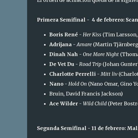
El orden de actuación queda de la siguie
Primera Semifinal - 4 de febrero: Sca
Boris René
-
Her Kiss
(Tim Larsson,
Adrijana
-
Amare
(Martin Tjärnberg,
Dinah Nah
-
One More Night
(Thomas
De Vet Du
-
Road Trip
(Johan Gunter
Charlotte Perrelli
-
Mitt liv
(Charlot
Nano
-
Hold On
(Nano Omar, Gino Yon
Bruin, David Francis Jackson)
Ace Wilder
-
Wild Child
(Peter Bost
Segunda Semifinal - 11 de febrero: M