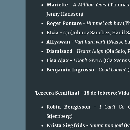
Mariette
-
A Million Years
(Thomas G
Jenny Hansson)
Roger Pontare
-
Himmel och hav
(Th
Etzia
-
Up
(Johnny Sanchez, Hanif Sa
Allyawan
-
Vart haru varit
(Masse Sa
Dismissed
-
Hearts Align
(Ola Salo, 
Lisa Ajax
-
I Don’t Give A
(Ola Svenss
Benjamin Ingrosso
-
Good Loovin'
(
Tercera Semifinal - 18 de febrero: Vida
Robin Bengtsson
-
I Can’t Go 
Stjernberg)
Krista Siegfrids
-
Snurra min jord
(Kr