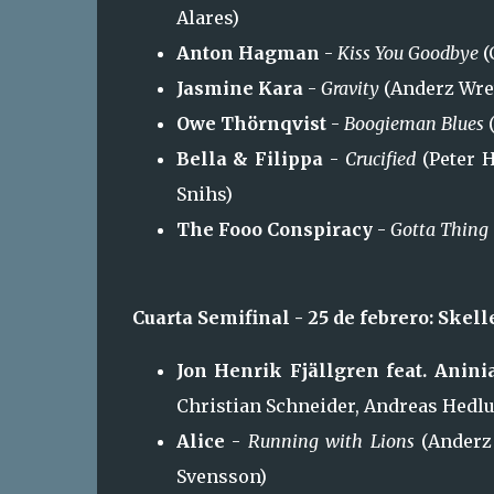
Alares)
Anton Hagman
-
Kiss You Goodbye
(
Jasmine Kara
-
Gravity
(Anderz Wret
Owe Thörnqvist
-
Boogieman Blues
(
Bella & Filippa
-
Crucified
(Peter H
Snihs)
The Fooo Conspiracy
-
Gotta Thing
Cuarta Semifinal - 25 de febrero: Skell
Jon Henrik Fjällgren feat. Anini
Christian Schneider, Andreas Hedl
Alice
-
Running with Lions
(Anderz
Svensson)