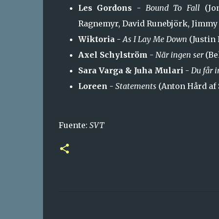
Les Gordons
-
Bound To Fall
(Jon
Ragnemyr, David Runebjörk, Jimmy
Wiktoria
-
As I Lay Me Down
(Justin 
Axel Schylström
-
När ingen ser
(Be
Sara Varga & Juha Mulari
-
Du får 
Loreen
-
Statements
(Anton Hård af 
Fuente:
SVT
C