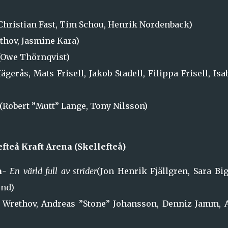
Christian Fast, Tim Schou, Henrik Nordenback)
hov, Jasmine Kara)
Owe Thörnqvist)
ägerås, Mats Frisell, Jakob Stadell, Filippa Frisell, Isa
(Robert ”Mutt” Lange, Tony Nilsson)
efteå Kraft Arena (Skellefteå)
a
- En värld full av strider
(Jon Henrik Fjällgren, Sara Big
und)
 Wrethov, Andreas ”Stone” Johansson, Denniz Jamm, A