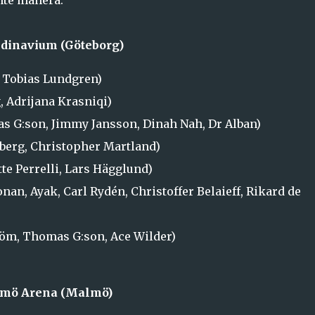
nte manera:
ndinavium (Göteborg)
 Tobias Lundgren)
 Adrijana Krasniqi)
 G:son, Jimmy Jansson, Dinah Nah, Dr Alban)
berg, Christopher Martland)
te Perrelli, Lars Hägglund)
an, Ayak, Carl Rydén, Christoffer Belaieff, Rikard de
röm, Thomas G:son, Ace Wilder)
almö Arena (Malmö)