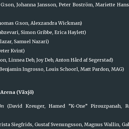
:son, Johanna Jansson, Peter Boström, Mariette Hans
omas G:son, Alexzandra Wickman)
bzevari, Simon Gribbe, Erica Haylett)
lazar, Samuel Nazari)
Peter Kvint)
on, Linnea Deb, Joy Deb, Anton Hård af Segerstad)
Benjamin Ingrosso, Louis Schoorl, Matt Pardon, MAG)
 Arena (Växjö)
On
(David Kreuger, Hamed ”K-One” Pirouzpanah, R
ista Siegfrids, Gustaf Svenungsson, Magnus Wallin, Ga