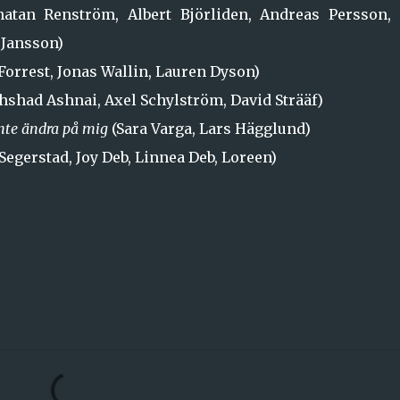
atan Renström, Albert Björliden, Andreas Persson, 
 Jansson)
Forrest, Jonas Wallin, Lauren Dyson)
hshad Ashnai, Axel Schylström, David Strääf)
inte ändra på mig
(Sara Varga, Lars Hägglund)
Segerstad, Joy Deb, Linnea Deb, Loreen)