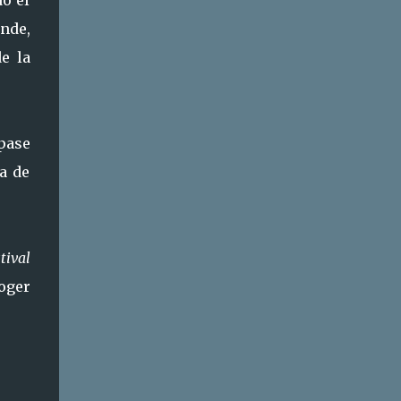
do el
ande,
e la
pase
la de
tival
oger