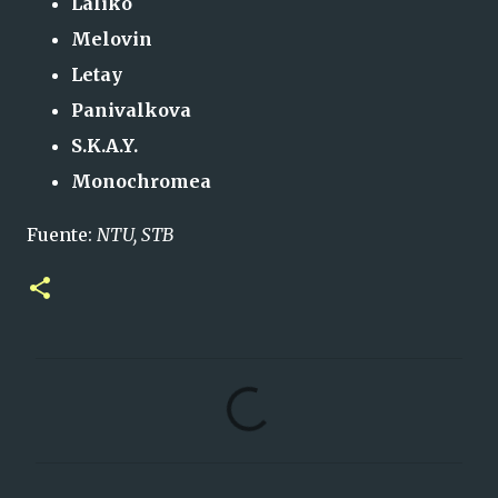
Laliko
Melovin
Letay
Panivalkova
S.K.A.Y.
Monochromea
Fuente:
NTU, STB
C
o
m
e