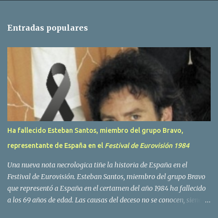
n
t
Entradas populares
a
r
i
o
s
Ha fallecido Esteban Santos, miembro del grupo Bravo,
representante de España en el
Festival de Eurovisión 1984
Una nueva nota necrologica tiñe la historia de España en el
Festival de Eurovisión. Esteban Santos, miembro del grupo Bravo
que representó a España en el certamen del año 1984 ha fallecido
a los 69 años de edad. Las causas del deceso no se conocen, siendo
su compañera y principal vocalista en la formación musical,