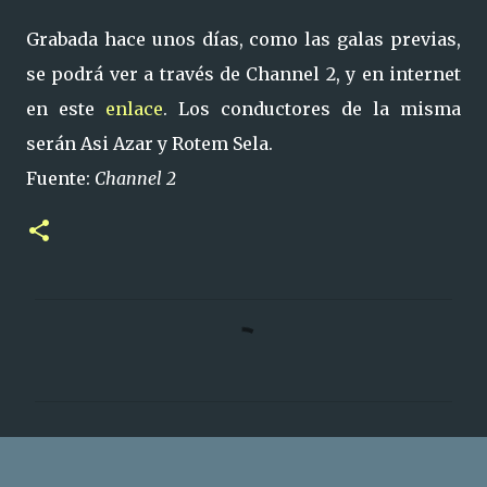
Grabada hace unos días, como las galas previas,
se podrá ver a través de Channel 2, y en internet
en este
enlace
. Los conductores de la misma
serán Asi Azar y Rotem Sela.
Fuente:
Channel 2
C
o
m
e
n
t