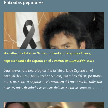
Entradas populares
a
r
i
o
s
Ha fallecido Esteban Santos, miembro del grupo Bravo,
representante de España en el
Festival de Eurovisión 1984
Una nueva nota necrologica tiñe la historia de España en el
Festival de Eurovisión. Esteban Santos, miembro del grupo Bravo
que representó a España en el certamen del año 1984 ha fallecido
a los 69 años de edad. Las causas del deceso no se conocen, siendo
su compañera y principal vocalista en la formación musical,
Amaya Saizar, la que ha dado a conocer la noticia al publico a
traves de las redes sociales. Nacido en Tolosa en 1951, durante su