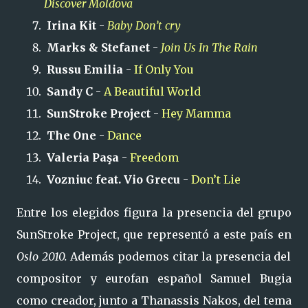
Discover Moldova
Irina Kit
-
Baby Don’t cry
Marks & Stefanet
-
Join Us In The Rain
Russu Emilia
-
If Only You
Sandy C
-
A Beautiful World
SunStroke Project
-
Hey Mamma
The One
-
Dance
Valeria Paşa
-
Freedom
Vozniuc feat. Vio Grecu
-
Don’t Lie
Entre los elegidos figura la presencia del grupo
SunStroke Project, que representó a este país en
Oslo 2010.
Además podemos citar la presencia del
compositor y eurofan español Samuel Bugia
como creador, junto a Thanassis Nakos, del tema