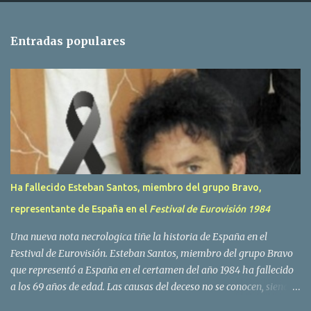
n
t
Entradas populares
a
r
i
o
s
Ha fallecido Esteban Santos, miembro del grupo Bravo,
representante de España en el
Festival de Eurovisión 1984
Una nueva nota necrologica tiñe la historia de España en el
Festival de Eurovisión. Esteban Santos, miembro del grupo Bravo
que representó a España en el certamen del año 1984 ha fallecido
a los 69 años de edad. Las causas del deceso no se conocen, siendo
su compañera y principal vocalista en la formación musical,