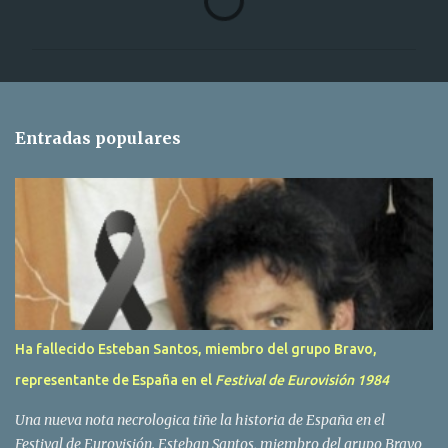
o
m
e
n
t
Entradas populares
a
r
i
o
s
Ha fallecido Esteban Santos, miembro del grupo Bravo,
representante de España en el
Festival de Eurovisión 1984
Una nueva nota necrologica tiñe la historia de España en el
Festival de Eurovisión. Esteban Santos, miembro del grupo Bravo