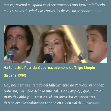
que representó a España en el certamen del año 1984 ha fallecido
a los 69 años de edad. Las causas del deceso no se conocen, siendo
su compañera y principal vocalista en la formación musical,
Amaya Saizar, la que ha dado a conocer la noticia al publico a
traves de las redes sociales. Nacido en Tolosa en 1951, durante su
epoca universitaria en la carrera de empresariales conoció al
estudiante de medicina Luis Villar, comenzando a actuar
juntos,Santos a la guitarra y Villar al piano, sin atreverse a dar el
salto al mercado profesional. Sin embargo esto cambió gracias a la
propia Amaia Saizar, que tras su abandono de Trigo Limpio,
recibió por parte de la discografica Hispavox el encargo de crear
Ha fallecido Patricia Goberna, miembro de Trigo Limpio
un nuevo grupo, reclutando al duo de amigos y a la ex modelo
(España 1980)
Yolanda Hoyos. Con los cuatro surgió en el año 1982 el grupo
Bravo. Sin embargo no sería hasta dos años despues, ...
Hoy nos hemos enterado del fallecimiento de Patricia Fernández
Goberna, miembro del trio musical Trigo Limpio, y que, junto a
Iñaki de Pablo y Luis Carlos Gil, sus otros dos componentes,
defendieron los colores de España en el Festival de Eurovisión 1980
con el tema Quedate esta noche . El deceso se ha producido hace