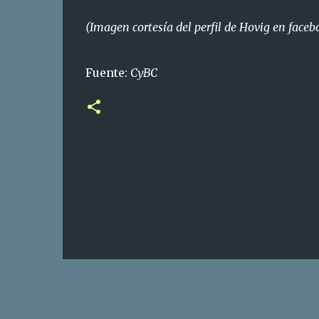
(Imagen cortesía del perfil de Hovig en faceb
Fuente:
CyBC
C
o
m
e
n
t
a