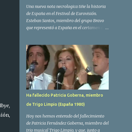
Una nueva nota necrologica tiñe la historia
de España en el Festival de Eurovisión.
Esteban Santos, miembro del grupo Bravo
que representó a España en el certamen del
año 1984 ha fallecido a los 69 años de edad.
Las causas del deceso no se conocen, siendo
su compañera y principal vocalista en la
formación musical, Amaya Saizar, la que ha
dado a conocer la noticia al publico a traves
de las redes sociales. Nacido en Tolosa en
1951, durante su epoca universitaria en la
carrera de empresariales conoció al
estudiante de medicina Luis Villar,
Ha fallecido Patricia Goberna, miembro
comenzando a actuar juntos,Santos a la
de Trigo Limpio (España 1980)
dbye
,
guitarra y Villar al piano, sin atreverse a dar
el salto al mercado profesional. Sin embargo
sión,
Hoy nos hemos enterado del fallecimiento
esto cambió gracias a la propia Amaia
de Patricia Fernández Goberna, miembro del
Saizar, que tras su abandono de Trigo
trio musical Trigo Limpio, y que, junto a