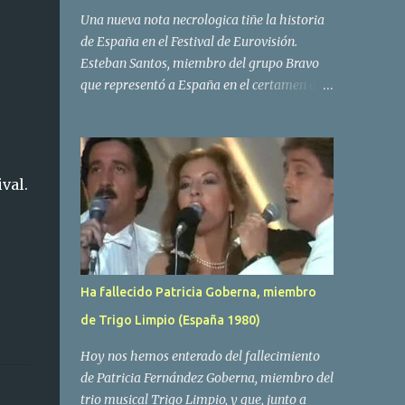
Una nueva nota necrologica tiñe la historia
de España en el Festival de Eurovisión.
Esteban Santos, miembro del grupo Bravo
que representó a España en el certamen del
año 1984 ha fallecido a los 69 años de edad.
Las causas del deceso no se conocen, siendo
su compañera y principal vocalista en la
formación musical, Amaya Saizar, la que ha
val.
dado a conocer la noticia al publico a traves
de las redes sociales. Nacido en Tolosa en
1951, durante su epoca universitaria en la
carrera de empresariales conoció al
estudiante de medicina Luis Villar,
Ha fallecido Patricia Goberna, miembro
comenzando a actuar juntos,Santos a la
de Trigo Limpio (España 1980)
guitarra y Villar al piano, sin atreverse a dar
el salto al mercado profesional. Sin embargo
Hoy nos hemos enterado del fallecimiento
esto cambió gracias a la propia Amaia
de Patricia Fernández Goberna, miembro del
Saizar, que tras su abandono de Trigo
trio musical Trigo Limpio, y que, junto a