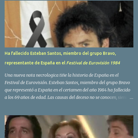
r
i
o
s
Ha fallecido Esteban Santos, miembro del grupo Bravo,
representante de España en el
Festival de Eurovisión 1984
Una nueva nota necrologica tiñe la historia de España en el
Festival de Eurovisión. Esteban Santos, miembro del grupo Bravo
que representó a España en el certamen del año 1984 ha fallecido
a los 69 años de edad. Las causas del deceso no se conocen, siendo
su compañera y principal vocalista en la formación musical,
Amaya Saizar, la que ha dado a conocer la noticia al publico a
traves de las redes sociales. Nacido en Tolosa en 1951, durante su
epoca universitaria en la carrera de empresariales conoció al
estudiante de medicina Luis Villar, comenzando a actuar