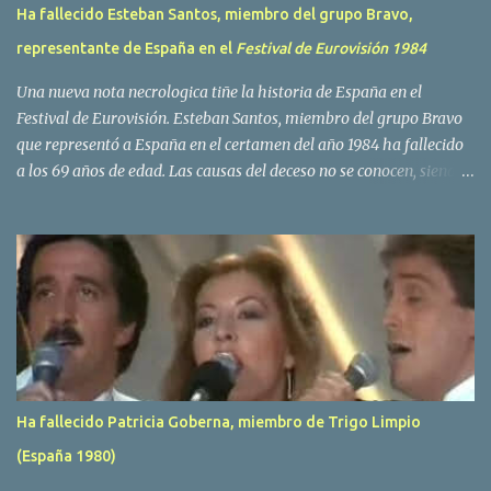
Ha fallecido Esteban Santos, miembro del grupo Bravo,
representante de España en el
Festival de Eurovisión 1984
Una nueva nota necrologica tiñe la historia de España en el
Festival de Eurovisión. Esteban Santos, miembro del grupo Bravo
que representó a España en el certamen del año 1984 ha fallecido
a los 69 años de edad. Las causas del deceso no se conocen, siendo
su compañera y principal vocalista en la formación musical,
Amaya Saizar, la que ha dado a conocer la noticia al publico a
traves de las redes sociales. Nacido en Tolosa en 1951, durante su
epoca universitaria en la carrera de empresariales conoció al
estudiante de medicina Luis Villar, comenzando a actuar
juntos,Santos a la guitarra y Villar al piano, sin atreverse a dar el
salto al mercado profesional. Sin embargo esto cambió gracias a la
propia Amaia Saizar, que tras su abandono de Trigo Limpio,
recibió por parte de la discografica Hispavox el encargo de crear
Ha fallecido Patricia Goberna, miembro de Trigo Limpio
un nuevo grupo, reclutando al duo de amigos y a la ex modelo
(España 1980)
Yolanda Hoyos. Con los cuatro surgió en el año 1982 el grupo
Bravo. Sin embargo no sería hasta dos años despues, ...