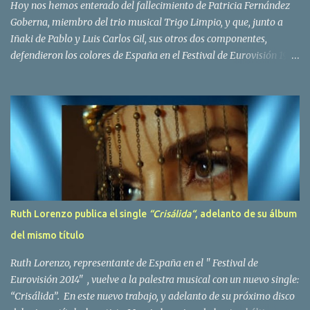
Hoy nos hemos enterado del fallecimiento de Patricia Fernández
Goberna, miembro del trio musical Trigo Limpio, y que, junto a
Iñaki de Pablo y Luis Carlos Gil, sus otros dos componentes,
defendieron los colores de España en el Festival de Eurovisión 1980
con el tema Quedate esta noche . El deceso se ha producido hace
dos dias, como resultado de la enfermedad que la cantante llevaba
padeciendo desde hace tiempo. Patricia Fernández Goberna,
nacida en 1957, entró a formar parte de la formación musical
antes mencionada en el año 1979 sustituyendo a Amaya Saizar. Es
el año 1980 cuando son elegidos para representar a España en
Dublín donde, con su tema Quedate esta noche, obtienen el puesto
12 de 19 países. Tras esta participación graban en Estados Unidos
el disco Entrañablemente , abriendole las puertas del éxito en
Ruth Lorenzo publica el single
“Crisálida“
, adelanto de su álbum
America Latina, en especial en Mexico, en donde pasan largas
del mismo título
temporadas. En Trigo Limpio permanecerá hasta el año 1988,
fecha en la que se retira para co...
Ruth Lorenzo, representante de España en el " Festival de
Eurovisión 2014" , vuelve a la palestra musical con un nuevo single:
“Crisálida”. En este nuevo trabajo, y adelanto de su próximo disco