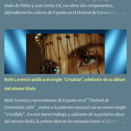
Iñaki de Pablo y Luis Carlos Gil, sus otros dos componentes,
defendieron los colores de España en el Festival de Eurovisión 1980
con el tema Quedate esta noche . El deceso se ha producido hace
dos dias, como resultado de la enfermedad que la cantante llevaba
padeciendo desde hace tiempo. Patricia Fernández Goberna,
nacida en 1957, entró a formar parte de la formación musical
antes mencionada en el año 1979 sustituyendo a Amaya Saizar. Es
el año 1980 cuando son elegidos para representar a España en
Dublín donde, con su tema Quedate esta noche, obtienen el puesto
12 de 19 países. Tras esta participación graban en Estados Unidos
el disco Entrañablemente , abriendole las puertas del éxito en
Ruth Lorenzo publica el single
“Crisálida“
, adelanto de su álbum
America Latina, en especial en Mexico, en donde pasan largas
del mismo título
temporadas. En Trigo Limpio permanecerá hasta el año 1988,
fecha en la que se retira para co...
Ruth Lorenzo, representante de España en el " Festival de
Eurovisión 2014" , vuelve a la palestra musical con un nuevo single:
“Crisálida”. En este nuevo trabajo, y adelanto de su próximo disco
del mismo título, la artista Murcia ha mimado hasta el último
detalle, desde el orden de las canciones hasta las fotos con las que