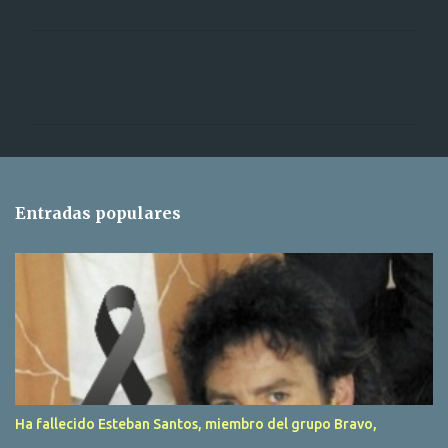
C
o
m
e
n
t
Entradas populares
a
r
i
o
s
Ha fallecido Esteban Santos, miembro del grupo Bravo,