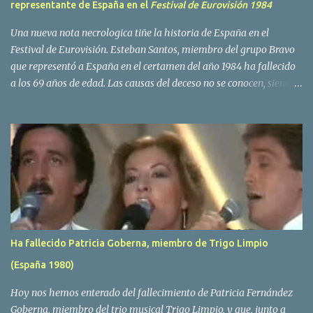
representante de España en el
Festival de Eurovisión 1984
Una nueva nota necrologica tiñe la historia de España en el
Festival de Eurovisión. Esteban Santos, miembro del grupo Bravo
que representó a España en el certamen del año 1984 ha fallecido
a los 69 años de edad. Las causas del deceso no se conocen, siendo
su compañera y principal vocalista en la formación musical,
Amaya Saizar, la que ha dado a conocer la noticia al publico a
traves de las redes sociales. Nacido en Tolosa en 1951, durante su
epoca universitaria en la carrera de empresariales conoció al
estudiante de medicina Luis Villar, comenzando a actuar
juntos,Santos a la guitarra y Villar al piano, sin atreverse a dar el
salto al mercado profesional. Sin embargo esto cambió gracias a la
propia Amaia Saizar, que tras su abandono de Trigo Limpio,
recibió por parte de la discografica Hispavox el encargo de crear
Ha fallecido Patricia Goberna, miembro de Trigo Limpio
un nuevo grupo, reclutando al duo de amigos y a la ex modelo
(España 1980)
Yolanda Hoyos. Con los cuatro surgió en el año 1982 el grupo
Bravo. Sin embargo no sería hasta dos años despues, ...
Hoy nos hemos enterado del fallecimiento de Patricia Fernández
Goberna, miembro del trio musical Trigo Limpio, y que, junto a