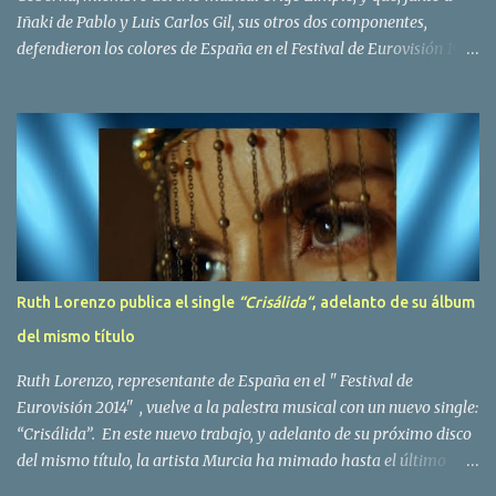
Iñaki de Pablo y Luis Carlos Gil, sus otros dos componentes,
defendieron los colores de España en el Festival de Eurovisión 1980
con el tema Quedate esta noche . El deceso se ha producido hace
dos dias, como resultado de la enfermedad que la cantante llevaba
padeciendo desde hace tiempo. Patricia Fernández Goberna,
nacida en 1957, entró a formar parte de la formación musical
antes mencionada en el año 1979 sustituyendo a Amaya Saizar. Es
el año 1980 cuando son elegidos para representar a España en
Dublín donde, con su tema Quedate esta noche, obtienen el puesto
12 de 19 países. Tras esta participación graban en Estados Unidos
el disco Entrañablemente , abriendole las puertas del éxito en
Ruth Lorenzo publica el single
“Crisálida“
, adelanto de su álbum
America Latina, en especial en Mexico, en donde pasan largas
del mismo título
temporadas. En Trigo Limpio permanecerá hasta el año 1988,
fecha en la que se retira para co...
Ruth Lorenzo, representante de España en el " Festival de
Eurovisión 2014" , vuelve a la palestra musical con un nuevo single:
“Crisálida”. En este nuevo trabajo, y adelanto de su próximo disco
del mismo título, la artista Murcia ha mimado hasta el último
detalle, desde el orden de las canciones hasta las fotos con las que