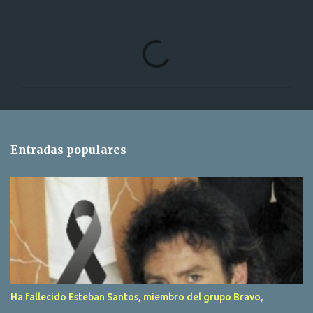
C
o
m
e
n
t
Entradas populares
a
r
i
o
s
Ha fallecido Esteban Santos, miembro del grupo Bravo,