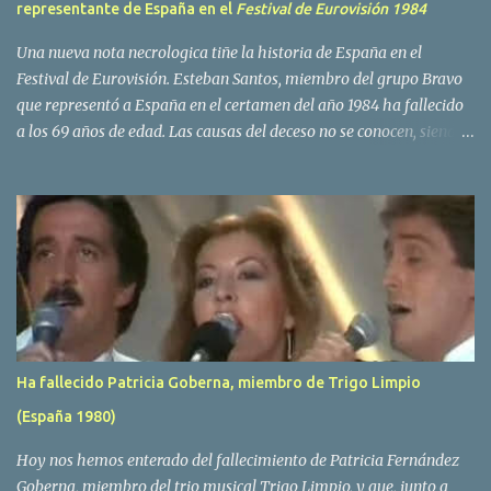
representante de España en el
Festival de Eurovisión 1984
Una nueva nota necrologica tiñe la historia de España en el
Festival de Eurovisión. Esteban Santos, miembro del grupo Bravo
que representó a España en el certamen del año 1984 ha fallecido
a los 69 años de edad. Las causas del deceso no se conocen, siendo
su compañera y principal vocalista en la formación musical,
Amaya Saizar, la que ha dado a conocer la noticia al publico a
traves de las redes sociales. Nacido en Tolosa en 1951, durante su
epoca universitaria en la carrera de empresariales conoció al
estudiante de medicina Luis Villar, comenzando a actuar
juntos,Santos a la guitarra y Villar al piano, sin atreverse a dar el
salto al mercado profesional. Sin embargo esto cambió gracias a la
propia Amaia Saizar, que tras su abandono de Trigo Limpio,
recibió por parte de la discografica Hispavox el encargo de crear
Ha fallecido Patricia Goberna, miembro de Trigo Limpio
un nuevo grupo, reclutando al duo de amigos y a la ex modelo
(España 1980)
Yolanda Hoyos. Con los cuatro surgió en el año 1982 el grupo
Bravo. Sin embargo no sería hasta dos años despues, ...
Hoy nos hemos enterado del fallecimiento de Patricia Fernández
Goberna, miembro del trio musical Trigo Limpio, y que, junto a