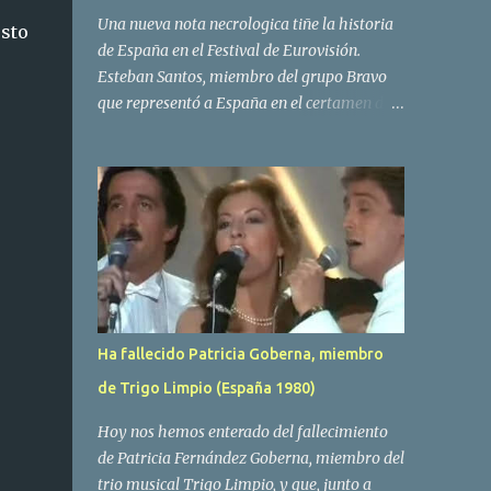
Una nueva nota necrologica tiñe la historia
esto
de España en el Festival de Eurovisión.
Esteban Santos, miembro del grupo Bravo
que representó a España en el certamen del
año 1984 ha fallecido a los 69 años de edad.
Las causas del deceso no se conocen, siendo
su compañera y principal vocalista en la
formación musical, Amaya Saizar, la que ha
dado a conocer la noticia al publico a traves
de las redes sociales. Nacido en Tolosa en
1951, durante su epoca universitaria en la
carrera de empresariales conoció al
estudiante de medicina Luis Villar,
Ha fallecido Patricia Goberna, miembro
comenzando a actuar juntos,Santos a la
de Trigo Limpio (España 1980)
guitarra y Villar al piano, sin atreverse a dar
el salto al mercado profesional. Sin embargo
Hoy nos hemos enterado del fallecimiento
esto cambió gracias a la propia Amaia
de Patricia Fernández Goberna, miembro del
Saizar, que tras su abandono de Trigo
trio musical Trigo Limpio, y que, junto a