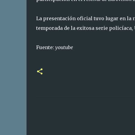
La presentación oficial tuvo lugar en la 
temporada de la exitosa serie policíaca,
Fuente:
youtube
C
o
m
e