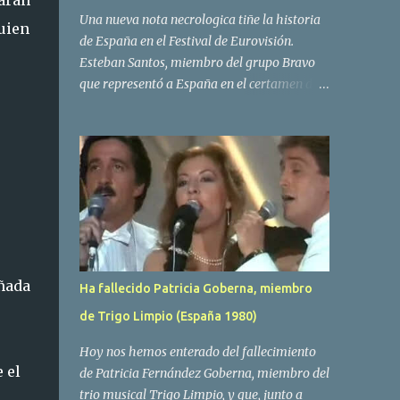
arán
Una nueva nota necrologica tiñe la historia
quien
de España en el Festival de Eurovisión.
Esteban Santos, miembro del grupo Bravo
que representó a España en el certamen del
año 1984 ha fallecido a los 69 años de edad.
Las causas del deceso no se conocen, siendo
su compañera y principal vocalista en la
formación musical, Amaya Saizar, la que ha
dado a conocer la noticia al publico a traves
de las redes sociales. Nacido en Tolosa en
1951, durante su epoca universitaria en la
carrera de empresariales conoció al
estudiante de medicina Luis Villar,
ñada
Ha fallecido Patricia Goberna, miembro
comenzando a actuar juntos,Santos a la
de Trigo Limpio (España 1980)
guitarra y Villar al piano, sin atreverse a dar
el salto al mercado profesional. Sin embargo
Hoy nos hemos enterado del fallecimiento
esto cambió gracias a la propia Amaia
 el
de Patricia Fernández Goberna, miembro del
Saizar, que tras su abandono de Trigo
trio musical Trigo Limpio, y que, junto a