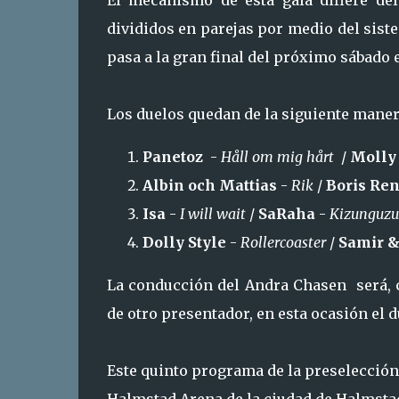
El mecanismo de esta gala difiere del
divididos en parejas por medio del sist
pasa a la gran final del próximo sábado e
Los duelos quedan de la siguiente maner
Panetoz
-
Håll om mig hårt
/
Molly
Albin och Mattias
-
Rik
/
Boris Re
Isa
-
I will wait
/
SaRaha
-
Kizunguz
Dolly Style
-
Rollercoaster
/
Samir &
La conducción del Andra Chasen será, 
de otro presentador, en esta ocasión el 
Este quinto programa de la preselección