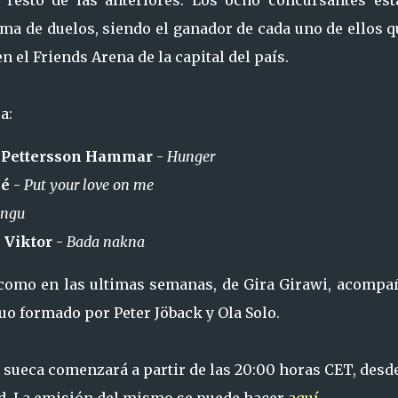
 resto de las anteriores. Los ocho concursantes est
ema de duelos, siendo el ganador de cada uno de ellos 
n el Friends Arena de la capital del país.
a:
 Pettersson Hammar
-
Hunger
né
-
Put your love on me
ungu
 Viktor
-
Bada nakna
como en las ultimas semanas, de Gira Girawi, acompa
duo formado por Peter Jöback y Ola Solo.
 sueca comenzará a partir de las 20:00 horas CET, desde