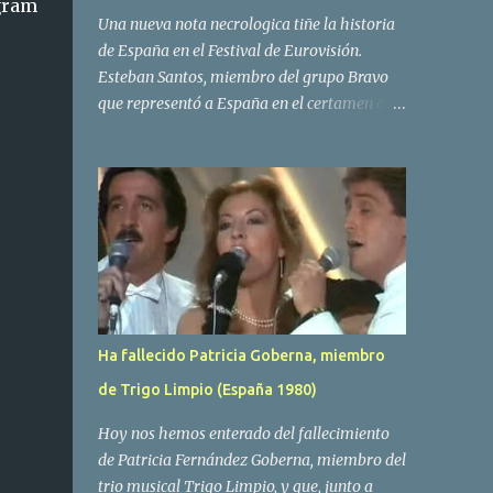
gram
Una nueva nota necrologica tiñe la historia
de España en el Festival de Eurovisión.
Esteban Santos, miembro del grupo Bravo
que representó a España en el certamen del
año 1984 ha fallecido a los 69 años de edad.
Las causas del deceso no se conocen, siendo
su compañera y principal vocalista en la
formación musical, Amaya Saizar, la que ha
dado a conocer la noticia al publico a traves
de las redes sociales. Nacido en Tolosa en
1951, durante su epoca universitaria en la
carrera de empresariales conoció al
estudiante de medicina Luis Villar,
Ha fallecido Patricia Goberna, miembro
comenzando a actuar juntos,Santos a la
de Trigo Limpio (España 1980)
guitarra y Villar al piano, sin atreverse a dar
el salto al mercado profesional. Sin embargo
Hoy nos hemos enterado del fallecimiento
esto cambió gracias a la propia Amaia
de Patricia Fernández Goberna, miembro del
Saizar, que tras su abandono de Trigo
trio musical Trigo Limpio, y que, junto a