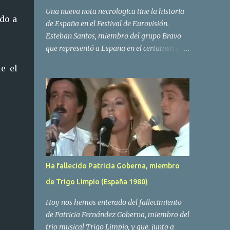
Una nueva nota necrologica tiñe la historia
ido a
de España en el Festival de Eurovisión.
Esteban Santos, miembro del grupo Bravo
que representó a España en el certamen del
año 1984 ha fallecido a los 69 años de edad.
e el
Las causas del deceso no se conocen, siendo
su compañera y principal vocalista en la
formación musical, Amaya Saizar, la que ha
dado a conocer la noticia al publico a traves
de las redes sociales. Nacido en Tolosa en
1951, durante su epoca universitaria en la
carrera de empresariales conoció al
estudiante de medicina Luis Villar,
Ha fallecido Patricia Goberna, miembro
comenzando a actuar juntos,Santos a la
de Trigo Limpio (España 1980)
guitarra y Villar al piano, sin atreverse a dar
el salto al mercado profesional. Sin embargo
Hoy nos hemos enterado del fallecimiento
esto cambió gracias a la propia Amaia
de Patricia Fernández Goberna, miembro del
Saizar, que tras su abandono de Trigo
trio musical Trigo Limpio, y que, junto a