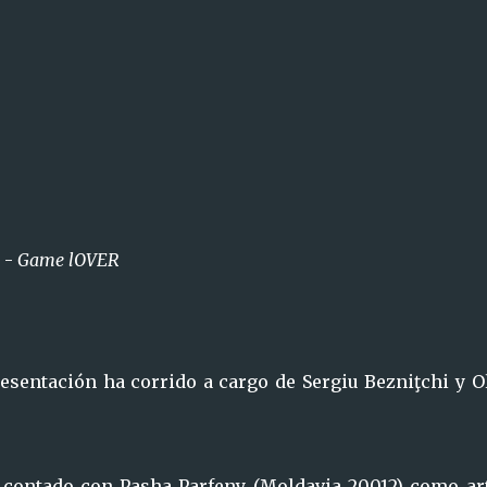
 -
Game lOVER
resentación ha corrido a cargo de Sergiu Bezniţchi y O
contado con Pasha Parfeny (Moldavia 20012) como art