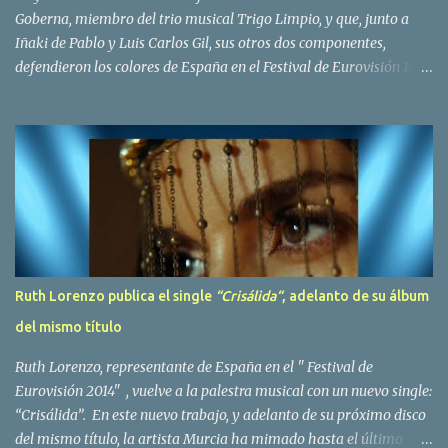
Goberna, miembro del trio musical Trigo Limpio, y que, junto a
Iñaki de Pablo y Luis Carlos Gil, sus otros dos componentes,
defendieron los colores de España en el Festival de Eurovisión 1980
con el tema Quedate esta noche . El deceso se ha producido hace
dos dias, como resultado de la enfermedad que la cantante llevaba
padeciendo desde hace tiempo. Patricia Fernández Goberna,
nacida en 1957, entró a formar parte de la formación musical
antes mencionada en el año 1979 sustituyendo a Amaya Saizar. Es
el año 1980 cuando son elegidos para representar a España en
Dublín donde, con su tema Quedate esta noche, obtienen el puesto
12 de 19 países. Tras esta participación graban en Estados Unidos
el disco Entrañablemente , abriendole las puertas del éxito en
Ruth Lorenzo publica el single
“Crisálida“
, adelanto de su álbum
America Latina, en especial en Mexico, en donde pasan largas
del mismo título
temporadas. En Trigo Limpio permanecerá hasta el año 1988,
fecha en la que se retira para co...
Ruth Lorenzo, representante de España en el " Festival de
Eurovisión 2014" , vuelve a la palestra musical con un nuevo single:
“Crisálida”. En este nuevo trabajo, y adelanto de su próximo disco
del mismo título, la artista Murcia ha mimado hasta el último