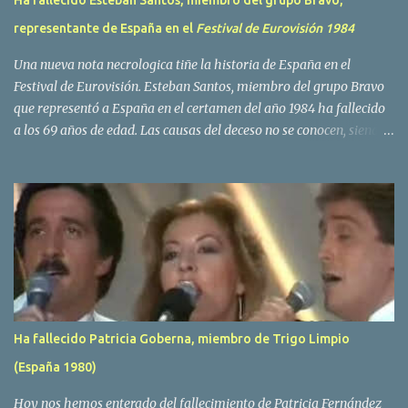
Ha fallecido Esteban Santos, miembro del grupo Bravo,
representante de España en el
Festival de Eurovisión 1984
Una nueva nota necrologica tiñe la historia de España en el
Festival de Eurovisión. Esteban Santos, miembro del grupo Bravo
que representó a España en el certamen del año 1984 ha fallecido
a los 69 años de edad. Las causas del deceso no se conocen, siendo
su compañera y principal vocalista en la formación musical,
Amaya Saizar, la que ha dado a conocer la noticia al publico a
traves de las redes sociales. Nacido en Tolosa en 1951, durante su
epoca universitaria en la carrera de empresariales conoció al
estudiante de medicina Luis Villar, comenzando a actuar
juntos,Santos a la guitarra y Villar al piano, sin atreverse a dar el
salto al mercado profesional. Sin embargo esto cambió gracias a la
propia Amaia Saizar, que tras su abandono de Trigo Limpio,
recibió por parte de la discografica Hispavox el encargo de crear
Ha fallecido Patricia Goberna, miembro de Trigo Limpio
un nuevo grupo, reclutando al duo de amigos y a la ex modelo
(España 1980)
Yolanda Hoyos. Con los cuatro surgió en el año 1982 el grupo
Bravo. Sin embargo no sería hasta dos años despues, ...
Hoy nos hemos enterado del fallecimiento de Patricia Fernández