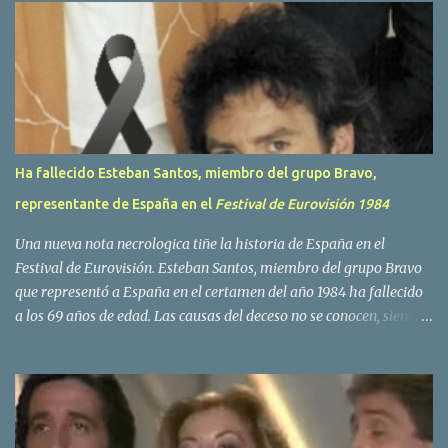
r
i
o
s
Ha fallecido Esteban Santos, miembro del grupo Bravo,
representante de España en el
Festival de Eurovisión 1984
Una nueva nota necrologica tiñe la historia de España en el
Festival de Eurovisión. Esteban Santos, miembro del grupo Bravo
que representó a España en el certamen del año 1984 ha fallecido
a los 69 años de edad. Las causas del deceso no se conocen, siendo
su compañera y principal vocalista en la formación musical,
Amaya Saizar, la que ha dado a conocer la noticia al publico a
traves de las redes sociales. Nacido en Tolosa en 1951, durante su
epoca universitaria en la carrera de empresariales conoció al
estudiante de medicina Luis Villar, comenzando a actuar