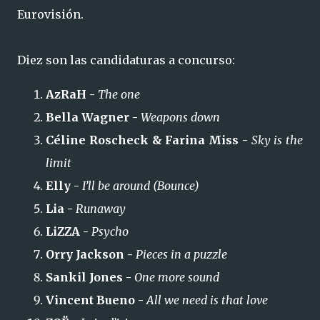
Eurovisión.
Diez son las candidaturas a concurso:
AzRaH -
The one
Bella Wagner -
Weapons down
Céline Roscheck & Farina Miss -
Sky is the
limit
Elly -
I’ll be around (Bounce)
Lia -
Runaway
LiZZA -
Psycho
Orry Jackson -
Pieces in a puzzle
Sankil Jones -
One more sound
Vincent Bueno -
All we need is that love