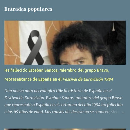
t
Entradas populares
a
r
i
o
s
Ha fallecido Esteban Santos, miembro del grupo Bravo,
representante de España en el
Festival de Eurovisión 1984
Una nueva nota necrologica tiñe la historia de España en el
Festival de Eurovisión. Esteban Santos, miembro del grupo Bravo
que representó a España en el certamen del año 1984 ha fallecido
a los 69 años de edad. Las causas del deceso no se conocen, siendo
su compañera y principal vocalista en la formación musical,
Amaya Saizar, la que ha dado a conocer la noticia al publico a