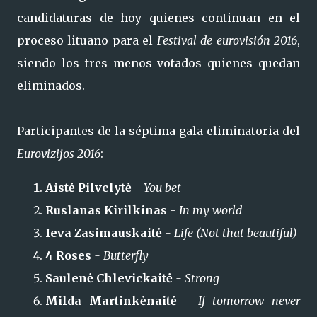
candidaturas de hoy quienes continuan en el
proceso lituano para el
Festival de eurovisión 2016
,
siendo los tres menos votados quienes quedan
eliminados.
Participantes de la séptima gala eliminatoria del
Eurovizijos 2016
:
Aistė Pilvelytė
- You bet
Ruslanas Kirilkinas
- In my world
Ieva Zasimauskaitė
- Life (Not that beautiful)
4 Roses
- Butterfly
Saulenė Chlevickaitė
- Strong
Milda Martinkėnaitė
- If tomorrow never