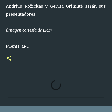
Andrius Rožickas y Gerūta Griniūtė serán sus
presentadores.
(Imagen cortesía de LRT)
Fuente:
LRT
C
o
m
e
n