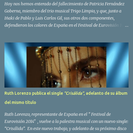
Bravo. Sin embargo no sería hasta dos años despues, ...
Hoy nos hemos enterado del fallecimiento de Patricia Fernández
Goberna, miembro del trio musical Trigo Limpio, y que, junto a
Iñaki de Pablo y Luis Carlos Gil, sus otros dos componentes,
defendieron los colores de España en el Festival de Eurovisión 1980
con el tema Quedate esta noche . El deceso se ha producido hace
dos dias, como resultado de la enfermedad que la cantante llevaba
padeciendo desde hace tiempo. Patricia Fernández Goberna,
nacida en 1957, entró a formar parte de la formación musical
antes mencionada en el año 1979 sustituyendo a Amaya Saizar. Es
el año 1980 cuando son elegidos para representar a España en
Dublín donde, con su tema Quedate esta noche, obtienen el puesto
12 de 19 países. Tras esta participación graban en Estados Unidos
el disco Entrañablemente , abriendole las puertas del éxito en
Ruth Lorenzo publica el single
“Crisálida“
, adelanto de su álbum
America Latina, en especial en Mexico, en donde pasan largas
del mismo título
temporadas. En Trigo Limpio permanecerá hasta el año 1988,
fecha en la que se retira para co...
Ruth Lorenzo, representante de España en el " Festival de
Eurovisión 2014" , vuelve a la palestra musical con un nuevo single:
“Crisálida”. En este nuevo trabajo, y adelanto de su próximo disco