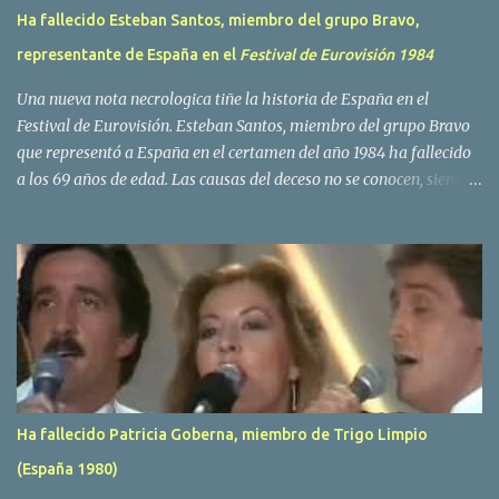
Ha fallecido Esteban Santos, miembro del grupo Bravo,
representante de España en el
Festival de Eurovisión 1984
Una nueva nota necrologica tiñe la historia de España en el
Festival de Eurovisión. Esteban Santos, miembro del grupo Bravo
que representó a España en el certamen del año 1984 ha fallecido
a los 69 años de edad. Las causas del deceso no se conocen, siendo
su compañera y principal vocalista en la formación musical,
Amaya Saizar, la que ha dado a conocer la noticia al publico a
traves de las redes sociales. Nacido en Tolosa en 1951, durante su
epoca universitaria en la carrera de empresariales conoció al
estudiante de medicina Luis Villar, comenzando a actuar
juntos,Santos a la guitarra y Villar al piano, sin atreverse a dar el
salto al mercado profesional. Sin embargo esto cambió gracias a la
propia Amaia Saizar, que tras su abandono de Trigo Limpio,
recibió por parte de la discografica Hispavox el encargo de crear
Ha fallecido Patricia Goberna, miembro de Trigo Limpio
un nuevo grupo, reclutando al duo de amigos y a la ex modelo
(España 1980)
Yolanda Hoyos. Con los cuatro surgió en el año 1982 el grupo