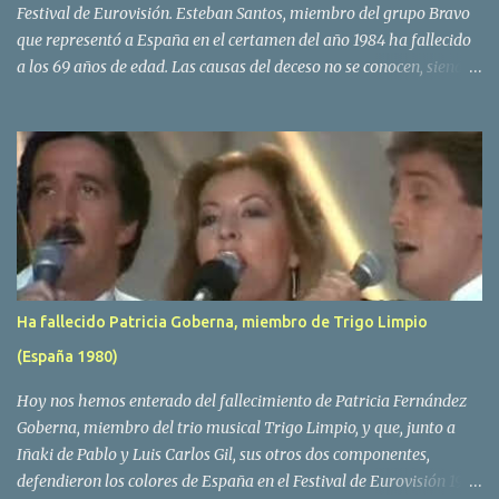
Festival de Eurovisión. Esteban Santos, miembro del grupo Bravo
que representó a España en el certamen del año 1984 ha fallecido
a los 69 años de edad. Las causas del deceso no se conocen, siendo
su compañera y principal vocalista en la formación musical,
Amaya Saizar, la que ha dado a conocer la noticia al publico a
traves de las redes sociales. Nacido en Tolosa en 1951, durante su
epoca universitaria en la carrera de empresariales conoció al
estudiante de medicina Luis Villar, comenzando a actuar
juntos,Santos a la guitarra y Villar al piano, sin atreverse a dar el
salto al mercado profesional. Sin embargo esto cambió gracias a la
propia Amaia Saizar, que tras su abandono de Trigo Limpio,
recibió por parte de la discografica Hispavox el encargo de crear
Ha fallecido Patricia Goberna, miembro de Trigo Limpio
un nuevo grupo, reclutando al duo de amigos y a la ex modelo
(España 1980)
Yolanda Hoyos. Con los cuatro surgió en el año 1982 el grupo
Bravo. Sin embargo no sería hasta dos años despues, ...
Hoy nos hemos enterado del fallecimiento de Patricia Fernández
Goberna, miembro del trio musical Trigo Limpio, y que, junto a
Iñaki de Pablo y Luis Carlos Gil, sus otros dos componentes,
defendieron los colores de España en el Festival de Eurovisión 1980