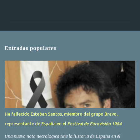
C
o
m
e
n
t
Entradas populares
a
r
i
o
s
Ha fallecido Esteban Santos, miembro del grupo Bravo,
representante de España en el
Festival de Eurovisión 1984
Una nueva nota necrologica tiñe la historia de España en el