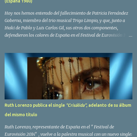
(España 1980)
Yolanda Hoyos. Con los cuatro surgió en el año 1982 el grupo
Bravo. Sin embargo no sería hasta dos años despues, ...
Hoy nos hemos enterado del fallecimiento de Patricia Fernández
Goberna, miembro del trio musical Trigo Limpio, y que, junto a
Iñaki de Pablo y Luis Carlos Gil, sus otros dos componentes,
defendieron los colores de España en el Festival de Eurovisión 1980
con el tema Quedate esta noche . El deceso se ha producido hace
dos dias, como resultado de la enfermedad que la cantante llevaba
padeciendo desde hace tiempo. Patricia Fernández Goberna,
nacida en 1957, entró a formar parte de la formación musical
antes mencionada en el año 1979 sustituyendo a Amaya Saizar. Es
el año 1980 cuando son elegidos para representar a España en
Dublín donde, con su tema Quedate esta noche, obtienen el puesto
12 de 19 países. Tras esta participación graban en Estados Unidos
el disco Entrañablemente , abriendole las puertas del éxito en
Ruth Lorenzo publica el single
“Crisálida“
, adelanto de su álbum
America Latina, en especial en Mexico, en donde pasan largas
del mismo título
temporadas. En Trigo Limpio permanecerá hasta el año 1988,
fecha en la que se retira para co...
Ruth Lorenzo, representante de España en el " Festival de
Eurovisión 2014" , vuelve a la palestra musical con un nuevo single: