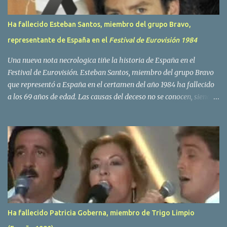
Ha fallecido Esteban Santos, miembro del grupo Bravo,
representante de España en el
Festival de Eurovisión 1984
Una nueva nota necrologica tiñe la historia de España en el
Festival de Eurovisión. Esteban Santos, miembro del grupo Bravo
que representó a España en el certamen del año 1984 ha fallecido
a los 69 años de edad. Las causas del deceso no se conocen, siendo
su compañera y principal vocalista en la formación musical,
Amaya Saizar, la que ha dado a conocer la noticia al publico a
traves de las redes sociales. Nacido en Tolosa en 1951, durante su
epoca universitaria en la carrera de empresariales conoció al
estudiante de medicina Luis Villar, comenzando a actuar
juntos,Santos a la guitarra y Villar al piano, sin atreverse a dar el
salto al mercado profesional. Sin embargo esto cambió gracias a la
propia Amaia Saizar, que tras su abandono de Trigo Limpio,
recibió por parte de la discografica Hispavox el encargo de crear
Ha fallecido Patricia Goberna, miembro de Trigo Limpio
un nuevo grupo, reclutando al duo de amigos y a la ex modelo