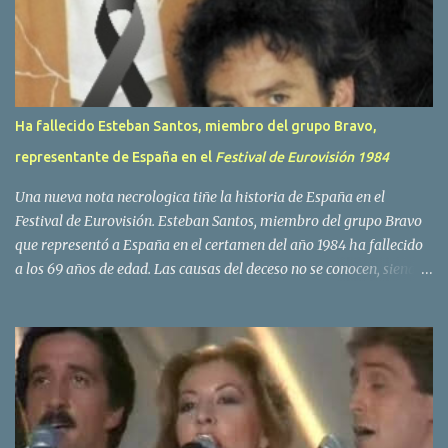
o
s
Ha fallecido Esteban Santos, miembro del grupo Bravo,
representante de España en el
Festival de Eurovisión 1984
Una nueva nota necrologica tiñe la historia de España en el
Festival de Eurovisión. Esteban Santos, miembro del grupo Bravo
que representó a España en el certamen del año 1984 ha fallecido
a los 69 años de edad. Las causas del deceso no se conocen, siendo
su compañera y principal vocalista en la formación musical,
Amaya Saizar, la que ha dado a conocer la noticia al publico a
traves de las redes sociales. Nacido en Tolosa en 1951, durante su
epoca universitaria en la carrera de empresariales conoció al
estudiante de medicina Luis Villar, comenzando a actuar
juntos,Santos a la guitarra y Villar al piano, sin atreverse a dar el
salto al mercado profesional. Sin embargo esto cambió gracias a la