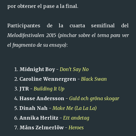
por obtener el pase a la final.
Participantes de la cuarta semifinal del
Melodifestivalen 2015 (pinchar sobre el tema para ver
el fragmento de su ensayo)
:
Midnight Boy
-
Don’t Say No
Caroline Wennergren
-
Black Swan
JTR
-
Building It Up
Hasse Andersson
-
Guld och gröna skogar
Dinah Nah
-
Make Me (La La La)
Annika Herlitz
-
Ett andetag
Måns Zelmerlöw
-
Heroes