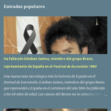
t
Entradas populares
a
r
i
o
s
Ha fallecido Esteban Santos, miembro del grupo Bravo,
representante de España en el
Festival de Eurovisión 1984
Una nueva nota necrologica tiñe la historia de España en el
Festival de Eurovisión. Esteban Santos, miembro del grupo Bravo
que representó a España en el certamen del año 1984 ha fallecido
a los 69 años de edad. Las causas del deceso no se conocen, siendo
su compañera y principal vocalista en la formación musical,
Amaya Saizar, la que ha dado a conocer la noticia al publico a