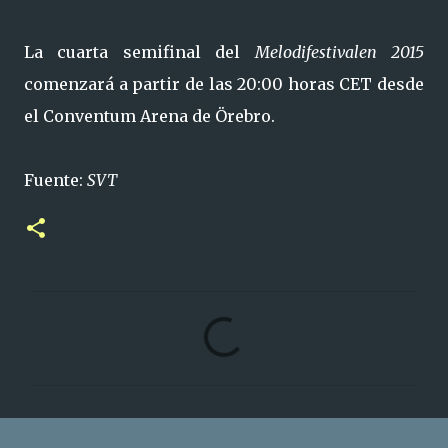
La cuarta semifinal del
Melodifestivalen 2015
comenzará a partir de las 20:00 horas CET desde
el Conventum Arena de Örebro.
Fuente:
SVT
C
o
m
e
n