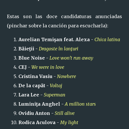
Estas son las doce candidaturas anunciadas
(pinchar sobre la canción para escucharla):
Aurelian Temişan feat. Alexa
-
Chica latina
Băieţii
-
Dragoste în lanţuri
Blue Noise
-
Love won’t run away
CEJ
-
We were in love
Cristina Vasiu
-
Nowhere
De la capăt
-
Voltaj
Lara Lee
-
Superman
Luminiţa Anghel
-
A million stars
Ovidiu Anton
-
Still alive
Rodica Aculova
-
My light