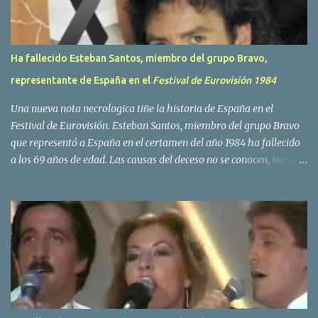
s
Ha fallecido Esteban Santos, miembro del grupo Bravo,
representante de España en el
Festival de Eurovisión 1984
Una nueva nota necrologica tiñe la historia de España en el
Festival de Eurovisión. Esteban Santos, miembro del grupo Bravo
que representó a España en el certamen del año 1984 ha fallecido
a los 69 años de edad. Las causas del deceso no se conocen, siendo
su compañera y principal vocalista en la formación musical,
Amaya Saizar, la que ha dado a conocer la noticia al publico a
traves de las redes sociales. Nacido en Tolosa en 1951, durante su
epoca universitaria en la carrera de empresariales conoció al
estudiante de medicina Luis Villar, comenzando a actuar
juntos,Santos a la guitarra y Villar al piano, sin atreverse a dar el
salto al mercado profesional. Sin embargo esto cambió gracias a la
propia Amaia Saizar, que tras su abandono de Trigo Limpio,
recibió por parte de la discografica Hispavox el encargo de crear