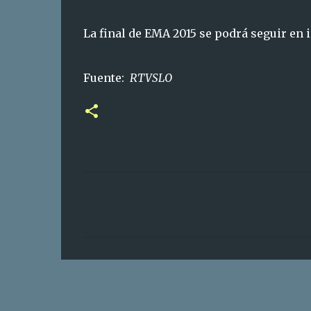
La final de EMA 2015 se podrá seguir en i
Fuente:
RTVSLO
C
o
m
e
n
t
a