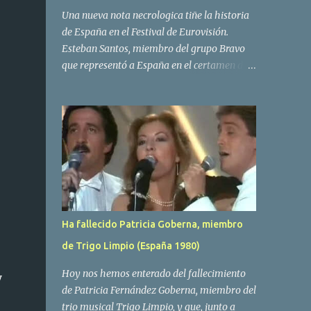
Una nueva nota necrologica tiñe la historia
de España en el Festival de Eurovisión.
Esteban Santos, miembro del grupo Bravo
que representó a España en el certamen del
año 1984 ha fallecido a los 69 años de edad.
Las causas del deceso no se conocen, siendo
su compañera y principal vocalista en la
formación musical, Amaya Saizar, la que ha
dado a conocer la noticia al publico a traves
de las redes sociales. Nacido en Tolosa en
1951, durante su epoca universitaria en la
carrera de empresariales conoció al
estudiante de medicina Luis Villar,
Ha fallecido Patricia Goberna, miembro
comenzando a actuar juntos,Santos a la
de Trigo Limpio (España 1980)
guitarra y Villar al piano, sin atreverse a dar
el salto al mercado profesional. Sin embargo
Hoy nos hemos enterado del fallecimiento
y
esto cambió gracias a la propia Amaia
de Patricia Fernández Goberna, miembro del
Saizar, que tras su abandono de Trigo
trio musical Trigo Limpio, y que, junto a