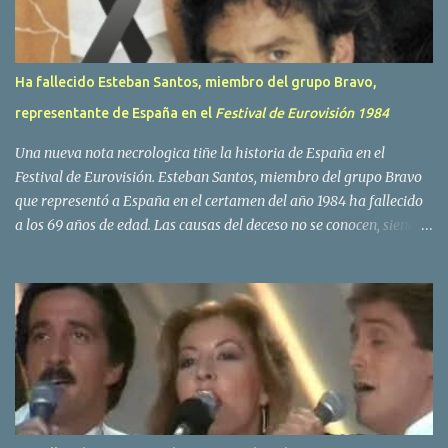
s
Ha fallecido Esteban Santos, miembro del grupo Bravo,
representante de España en el
Festival de Eurovisión 1984
Una nueva nota necrologica tiñe la historia de España en el
Festival de Eurovisión. Esteban Santos, miembro del grupo Bravo
que representó a España en el certamen del año 1984 ha fallecido
a los 69 años de edad. Las causas del deceso no se conocen, siendo
su compañera y principal vocalista en la formación musical,
Amaya Saizar, la que ha dado a conocer la noticia al publico a
traves de las redes sociales. Nacido en Tolosa en 1951, durante su
epoca universitaria en la carrera de empresariales conoció al
estudiante de medicina Luis Villar, comenzando a actuar
juntos,Santos a la guitarra y Villar al piano, sin atreverse a dar el
salto al mercado profesional. Sin embargo esto cambió gracias a la
propia Amaia Saizar, que tras su abandono de Trigo Limpio,
recibió por parte de la discografica Hispavox el encargo de crear