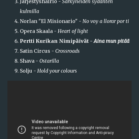
Järjestyshäiriö -
Särkyneiden sydänten
kulmilla
Norlan "El Misionario" -
No voy a llorar por ti
Opera Skaala -
Heart of light
Pertti Kurikan Nimipäivät -
Aina mun pitää
Satin Circus -
Crossroads
Shava -
Ostarilla
Solju
-
Hold your colours