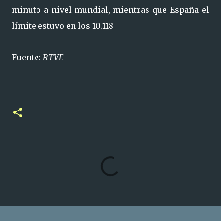
minuto a nivel mundial, mientras que España el
límite estuvo en los 10.118
Fuente:
RTVE
C
o
m
e
n