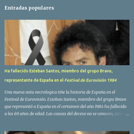
t
Entradas populares
a
r
i
o
s
Ha fallecido Esteban Santos, miembro del grupo Bravo,
representante de España en el
Festival de Eurovisión 1984
Una nueva nota necrologica tiñe la historia de España en el
Festival de Eurovisión. Esteban Santos, miembro del grupo Bravo
que representó a España en el certamen del año 1984 ha fallecido
a los 69 años de edad. Las causas del deceso no se conocen, siendo
su compañera y principal vocalista en la formación musical,
Amaya Saizar, la que ha dado a conocer la noticia al publico a